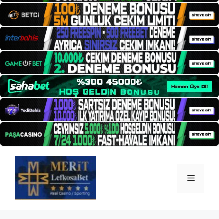
İçeriğe
atla
Menü