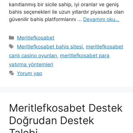
kanıtlanmış bir sicile sahip, iyi oranlar ve geniş
bahis seçenekleri ile uzun yıllardır piyasada olan
güvenilir bahis platformlarını …
Devamını oku…
Kategoriler
Meritlefkosabet
Etiketler
Meritlefkosabet bahis sitesi
,
meritlefkosabet
canlı casino oyunları
,
meritlefkosabet para
yatırma yöntemleri
Yorum yap
Meritlefkosabet Destek
Doğrudan Destek
Talebi