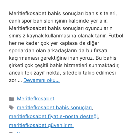
Meritlefkosabet bahis sonuçları bahis siteleri,
canlı spor bahisleri işinin kalbinde yer alır.
Meritlefkosabet bahis sonuçları oyuncuların
sınırsız kaynak kullanmasına olanak tanır. Futbol
her ne kadar çok yer kaplasa da diğer
sporlardan olan arkadaşların da bu fırsatı
kaçırmaması gerektiğine inanıyoruz. Bu bahis
şirketi çok çeşitli bahis hizmetleri sunmaktadır,
ancak tek zayıf nokta, sitedeki takip edilmesi
zor …
Devamını oku…
Kategoriler
Meritlefkosabet
Etiketler
meritlefkosabet bahis sonuçları
,
meritlefkosabet fiyat e-posta desteği
,
meritlefkosabet güvenlir mi