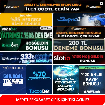
×
MERITLEFKOSABET GİRİŞ İÇİN TIKLAYINIZ!