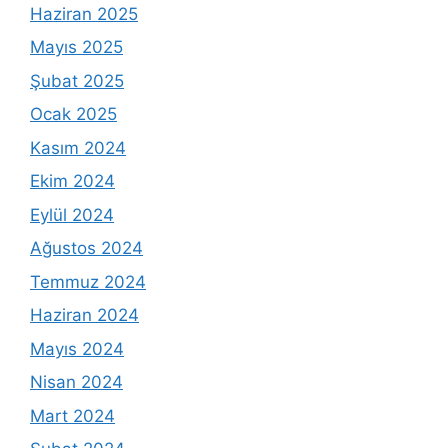
Haziran 2025
Mayıs 2025
Şubat 2025
Ocak 2025
Kasım 2024
Ekim 2024
Eylül 2024
Ağustos 2024
Temmuz 2024
Haziran 2024
Mayıs 2024
Nisan 2024
Mart 2024