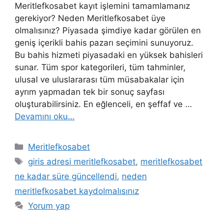
Meritlefkosabet kayıt işlemini tamamlamanız
gerekiyor? Neden Meritlefkosabet üye
olmalısınız? Piyasada şimdiye kadar görülen en
geniş içerikli bahis pazarı seçimini sunuyoruz.
Bu bahis hizmeti piyasadaki en yüksek bahisleri
sunar. Tüm spor kategorileri, tüm tahminler,
ulusal ve uluslararası tüm müsabakalar için
ayrım yapmadan tek bir sonuç sayfası
oluşturabilirsiniz. En eğlenceli, en şeffaf ve …
Devamını oku…
Kategoriler
Meritlefkosabet
Etiketler
giris adresi meritlefkosabet
,
meritlefkosabet
ne kadar süre güncellendi
,
neden
meritlefkosabet kaydolmalısınız
Yorum yap