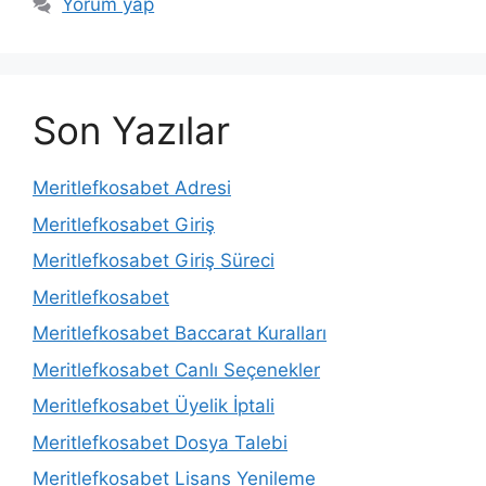
Yorum yap
Son Yazılar
Meritlefkosabet Adresi
Meritlefkosabet Giriş
Meritlefkosabet Giriş Süreci
Meritlefkosabet
Meritlefkosabet Baccarat Kuralları
Meritlefkosabet Canlı Seçenekler
Meritlefkosabet Üyelik İptali
Meritlefkosabet Dosya Talebi
Meritlefkosabet Lisans Yenileme