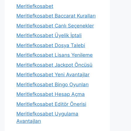
Meritlefkosabet
Meritlefkosabet Baccarat Kuralları
Meritlefkosabet Canlı Seçenekler
Meritlefkosabet Üyelik İptali
Meritlefkosabet Dosya Talebi
Meritlefkosabet Lisans Yenileme
Meritlefkosabet Jackpot Öncüsü
Meritlefkosabet Yeni Avantajlar
Meritlefkosabet Bingo Oyunları
Meritlefkosabet Hesap Açma
Meritlefkosabet Editör Önerisi
Meritlefkosabet Uygulama
Avantajları