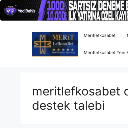
İçeriğe
atla
Meritlefkosabet
Meritlefkosabet Yeni 
meritlefkosabet
destek talebi