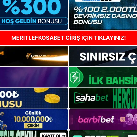
MERITLEFKOSABET GİRİŞ İÇİN TIKLAYINIZ!