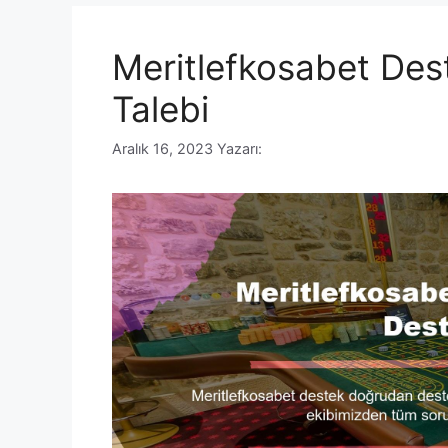
Meritlefkosabet De
Talebi
Aralık 16, 2023
Yazarı: