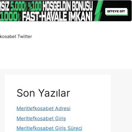
fkosabet Twitter
Son Yazılar
Meritlefkosabet Adresi
Meritlefkosabet Giriş
Meritlefkosabet Giriş Süreci