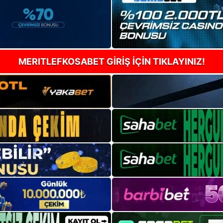
MERITLEFKOSABET GİRİŞ İÇİN TIKLAYINIZ!