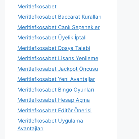
Meritlefkosabet
Meritlefkosabet Baccarat Kuralları
Meritlefkosabet Canlı Seçenekler
Meritlefkosabet Üyelik İptali
Meritlefkosabet Dosya Talebi
Meritlefkosabet Lisans Yenileme
Meritlefkosabet Jackpot Öncüsü
Meritlefkosabet Yeni Avantajlar
Meritlefkosabet Bingo Oyunları
Meritlefkosabet Hesap Açma
Meritlefkosabet Editör Önerisi
Meritlefkosabet Uygulama
Avantajları