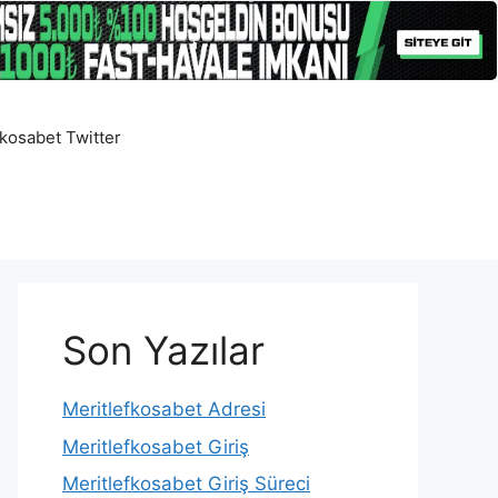
fkosabet Twitter
Son Yazılar
Meritlefkosabet Adresi
Meritlefkosabet Giriş
Meritlefkosabet Giriş Süreci