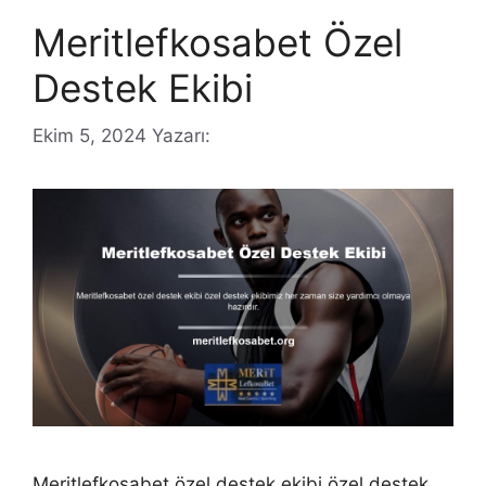
Meritlefkosabet Özel
Destek Ekibi
Ekim 5, 2024
Yazarı:
Meritlefkosabet özel destek ekibi özel destek