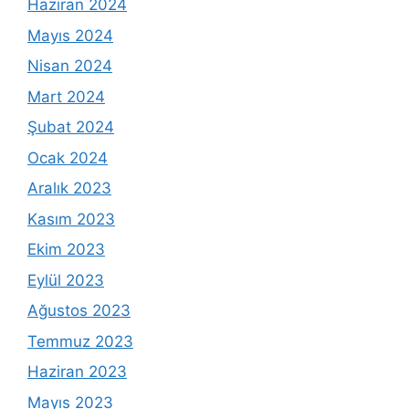
Haziran 2024
Mayıs 2024
Nisan 2024
Mart 2024
Şubat 2024
Ocak 2024
Aralık 2023
Kasım 2023
Ekim 2023
Eylül 2023
Ağustos 2023
Temmuz 2023
Haziran 2023
Mayıs 2023