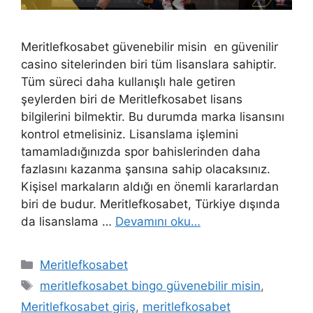
Meritlefkosabet güvenebilir misin en güvenilir
casino sitelerinden biri tüm lisanslara sahiptir.
Tüm süreci daha kullanışlı hale getiren
şeylerden biri de Meritlefkosabet lisans
bilgilerini bilmektir. Bu durumda marka lisansını
kontrol etmelisiniz. Lisanslama işlemini
tamamladığınızda spor bahislerinden daha
fazlasını kazanma şansına sahip olacaksınız.
Kişisel markaların aldığı en önemli kararlardan
biri de budur. Meritlefkosabet, Türkiye dışında
da lisanslama …
Devamını oku…
Kategoriler
Meritlefkosabet
Etiketler
meritlefkosabet bingo güvenebilir misin
,
Meritlefkosabet giriş
,
meritlefkosabet