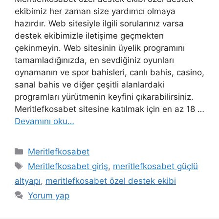
ekibimiz her zaman size yardımcı olmaya
hazırdır. Web sitesiyle ilgili sorularınız varsa
destek ekibimizle iletişime geçmekten
çekinmeyin. Web sitesinin üyelik programını
tamamladığınızda, en sevdiğiniz oyunları
oynamanın ve spor bahisleri, canlı bahis, casino,
sanal bahis ve diğer çeşitli alanlardaki
programları yürütmenin keyfini çıkarabilirsiniz.
Meritlefkosabet sitesine katılmak için en az 18 …
Devamını oku…
Kategoriler
Meritlefkosabet
Etiketler
Meritlefkosabet giriş
,
meritlefkosabet güçlü
altyapı
,
meritlefkosabet özel destek ekibi
Yorum yap