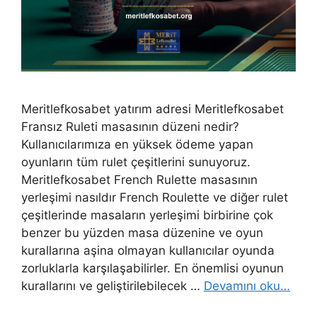
Meritlefkosabet yatırım adresi Meritlefkosabet
Fransız Ruleti masasının düzeni nedir?
Kullanıcılarımıza en yüksek ödeme yapan
oyunların tüm rulet çeşitlerini sunuyoruz.
Meritlefkosabet French Rulette masasının
yerleşimi nasıldır French Roulette ve diğer rulet
çeşitlerinde masaların yerleşimi birbirine çok
benzer bu yüzden masa düzenine ve oyun
kurallarına aşina olmayan kullanıcılar oyunda
zorluklarla karşılaşabilirler. En önemlisi oyunun
kurallarını ve geliştirilebilecek …
Devamını oku…