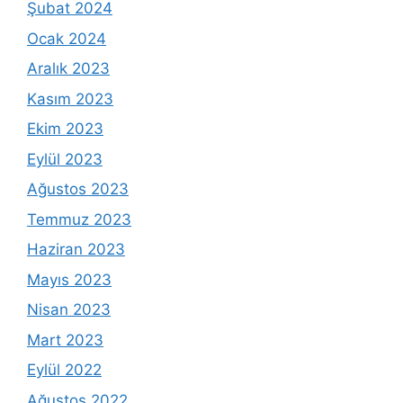
Şubat 2024
Ocak 2024
Aralık 2023
Kasım 2023
Ekim 2023
Eylül 2023
Ağustos 2023
Temmuz 2023
Haziran 2023
Mayıs 2023
Nisan 2023
Mart 2023
Eylül 2022
Ağustos 2022