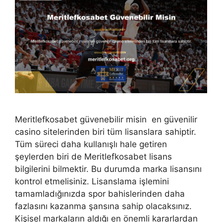
Meritlefkosabet güvenebilir misin en güvenilir
casino sitelerinden biri tüm lisanslara sahiptir.
Tüm süreci daha kullanışlı hale getiren
şeylerden biri de Meritlefkosabet lisans
bilgilerini bilmektir. Bu durumda marka lisansını
kontrol etmelisiniz. Lisanslama işlemini
tamamladığınızda spor bahislerinden daha
fazlasını kazanma şansına sahip olacaksınız.
Kişisel markaların aldığı en önemli kararlardan