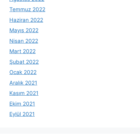
Temmuz 2022
Haziran 2022
Mayıs 2022
Nisan 2022
Mart 2022
Şubat 2022
Ocak 2022
Aralık 2021
Kasım 2021
Ekim 2021
Eylül 2021