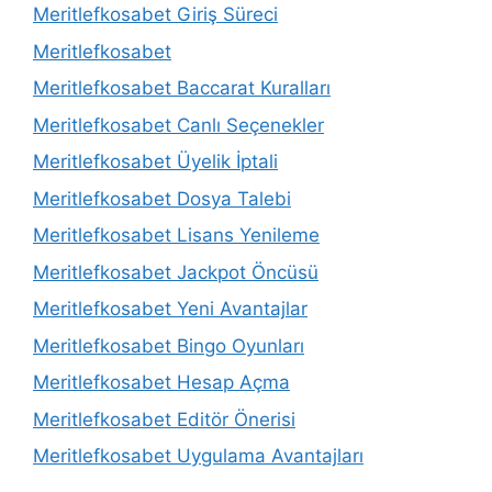
Meritlefkosabet Giriş Süreci
Meritlefkosabet
Meritlefkosabet Baccarat Kuralları
Meritlefkosabet Canlı Seçenekler
Meritlefkosabet Üyelik İptali
Meritlefkosabet Dosya Talebi
Meritlefkosabet Lisans Yenileme
Meritlefkosabet Jackpot Öncüsü
Meritlefkosabet Yeni Avantajlar
Meritlefkosabet Bingo Oyunları
Meritlefkosabet Hesap Açma
Meritlefkosabet Editör Önerisi
Meritlefkosabet Uygulama Avantajları