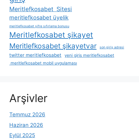
Meritlefkosabet Sitesi
meritlefkosabet üyelik
meritlefkosabet şifre sıfırlama bonusu
Meritlefkosabet şikayet
Meritlefkosabet şikayetvar
son giriş adresi
twitter meritlefkosabet
yeni giris meritlefkosabet
meritlefkosabet mobil uygulaması
Arşivler
Temmuz 2026
Haziran 2026
Eylül 2025