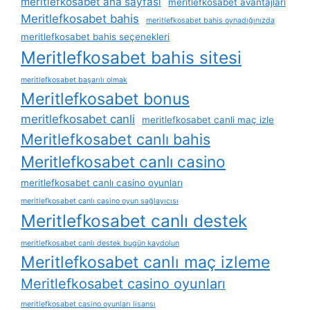
meritlefkosabet ana sayfası
meritlefkosabet avantajları
Meritlefkosabet bahis
meritlefkosabet bahis oynadığınızda
meritlefkosabet bahis seçenekleri
Meritlefkosabet bahis sitesi
meritlefkosabet başarılı olmak
Meritlefkosabet bonus
meritlefkosabet canli
meritlefkosabet canli maç izle
Meritlefkosabet canlı bahis
Meritlefkosabet canlı casino
meritlefkosabet canlı casino oyunları
meritlefkosabet canlı casino oyun sağlayıcısı
Meritlefkosabet canlı destek
meritlefkosabet canlı destek bugün kaydolun
Meritlefkosabet canlı maç izleme
Meritlefkosabet casino oyunları
meritlefkosabet casino oyunları lisansı