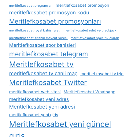
meritlefkosabet promosyon
meritlefkosabet programları
meritlefkosabet promosyon kodu
Meritlefkosabet promosyonları
meritlefkosabet royal bahis ruleti
meritlefkosabet rulet ve blackjack
meritlefkosabet sitenin mevcut süreci
meritlefkosabet spesifik olarak
Meritlefkosabet spor bahisleri
meritlefkosabet telegram
Meritlefkosabet tv
meritlefkosabet tv canli maç
meritlefkosabet tv izle
Meritlefkosabet Twitter
meritlefkosabet web sitesi
Meritlefkosabet Whatsapp
meritlefkosabet yeni adres
Meritlefkosabet yeni adresi
meritlefkosabet yeni giris
Meritlefkosabet yeni güncel
giriş