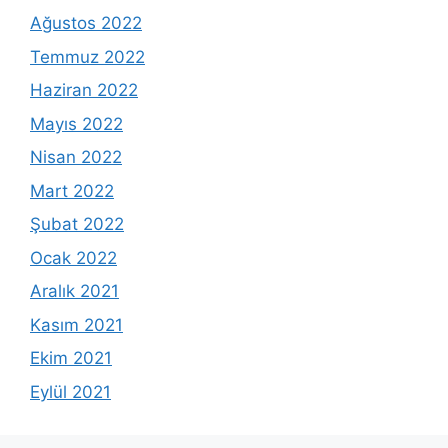
Ağustos 2022
Temmuz 2022
Haziran 2022
Mayıs 2022
Nisan 2022
Mart 2022
Şubat 2022
Ocak 2022
Aralık 2021
Kasım 2021
Ekim 2021
Eylül 2021