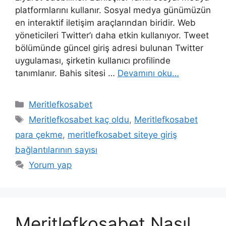
platformlarını kullanır. Sosyal medya günümüzün
en interaktif iletişim araçlarından biridir. Web
yöneticileri Twitter’ı daha etkin kullanıyor. Tweet
bölümünde güncel giriş adresi bulunan Twitter
uygulaması, şirketin kullanıcı profilinde
tanımlanır. Bahis sitesi …
Devamını oku…
Kategoriler
Meritlefkosabet
Etiketler
Meritlefkosabet kaç oldu
,
Meritlefkosabet
para çekme
,
meritlefkosabet siteye giriş
bağlantılarının sayısı
Yorum yap
Meritlefkosabet Nasıl