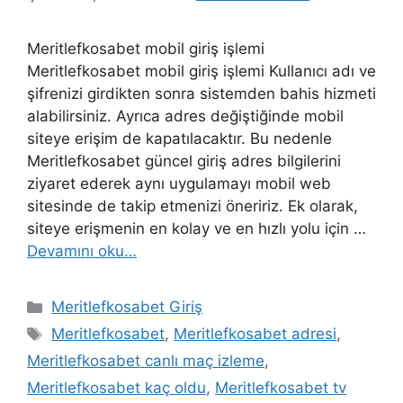
Meritlefkosabet mobil giriş işlemi
Meritlefkosabet mobil giriş işlemi Kullanıcı adı ve
şifrenizi girdikten sonra sistemden bahis hizmeti
alabilirsiniz. Ayrıca adres değiştiğinde mobil
siteye erişim de kapatılacaktır. Bu nedenle
Meritlefkosabet güncel giriş adres bilgilerini
ziyaret ederek aynı uygulamayı mobil web
sitesinde de takip etmenizi öneririz. Ek olarak,
siteye erişmenin en kolay ve en hızlı yolu için …
Devamını oku…
Kategoriler
Meritlefkosabet Giriş
Etiketler
Meritlefkosabet
,
Meritlefkosabet adresi
,
Meritlefkosabet canlı maç izleme
,
Meritlefkosabet kaç oldu
,
Meritlefkosabet tv