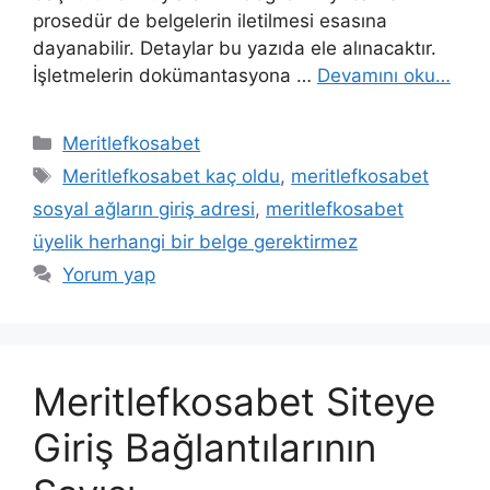
prosedür de belgelerin iletilmesi esasına
dayanabilir. Detaylar bu yazıda ele alınacaktır.
İşletmelerin dokümantasyona …
Devamını oku…
Kategoriler
Meritlefkosabet
Etiketler
Meritlefkosabet kaç oldu
,
meritlefkosabet
sosyal ağların giriş adresi
,
meritlefkosabet
üyelik herhangi bir belge gerektirmez
Yorum yap
Meritlefkosabet Siteye
Giriş Bağlantılarının