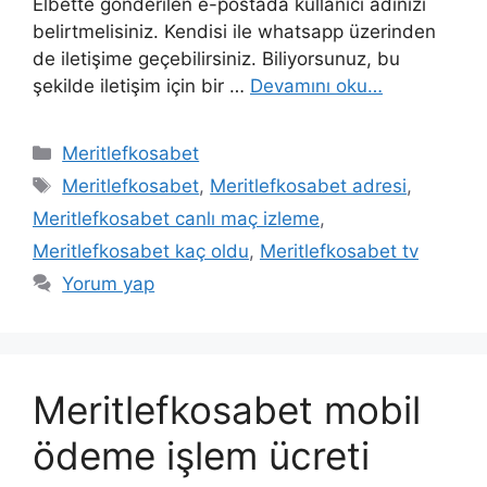
Elbette gönderilen e-postada kullanıcı adınızı
belirtmelisiniz. Kendisi ile whatsapp üzerinden
de iletişime geçebilirsiniz. Biliyorsunuz, bu
şekilde iletişim için bir …
Devamını oku…
Kategoriler
Meritlefkosabet
Etiketler
Meritlefkosabet
,
Meritlefkosabet adresi
,
Meritlefkosabet canlı maç izleme
,
Meritlefkosabet kaç oldu
,
Meritlefkosabet tv
Yorum yap
Meritlefkosabet mobil
ödeme işlem ücreti