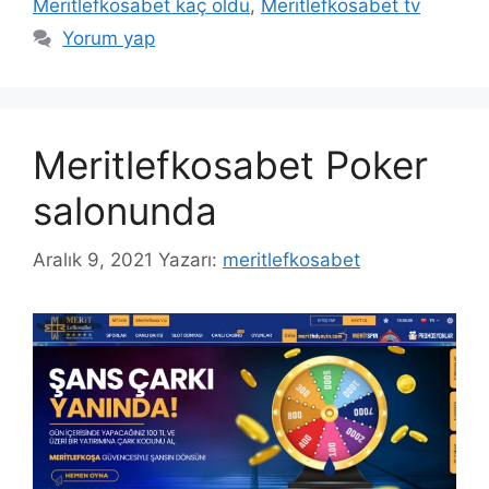
Meritlefkosabet kaç oldu
,
Meritlefkosabet tv
Yorum yap
Meritlefkosabet Poker
salonunda
Aralık 9, 2021
Yazarı:
meritlefkosabet