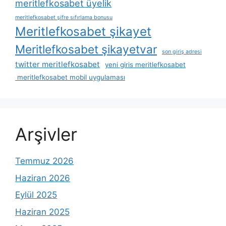
meritlefkosabet üyelik
meritlefkosabet şifre sıfırlama bonusu
Meritlefkosabet şikayet
Meritlefkosabet şikayetvar
son giriş adresi
twitter meritlefkosabet
yeni giris meritlefkosabet
meritlefkosabet mobil uygulaması
Arşivler
Temmuz 2026
Haziran 2026
Eylül 2025
Haziran 2025