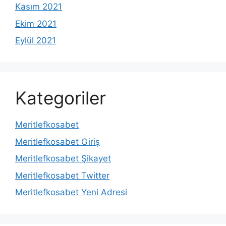
Kasım 2021
Ekim 2021
Eylül 2021
Kategoriler
Meritlefkosabet
Meritlefkosabet Giriş
Meritlefkosabet Şikayet
Meritlefkosabet Twitter
Meritlefkosabet Yeni Adresi