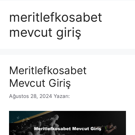
meritlefkosabet
mevcut giriş
Meritlefkosabet
Mevcut Giriş
Ağustos 28, 2024
Yazarı: