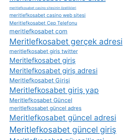
meritlefkosabet casino sitesinin özellikleri
meritlefkosabet casino web sitesi
Meritlefkosabet Cep Telefonu
meritlefkosabet com
Meritlefkosabet gerçek adresi
meritlefkosabet giris twitter
Meritlefkosabet giriş
Meritlefkosabet giriş adresi
Meritlefkosabet Girişi
Meritlefkosabet giriş yap
Meritlefkosabet Güncel
meritlefkosabet güncel adres
Meritlefkosabet güncel adresi
Meritlefkosabet güncel giriş