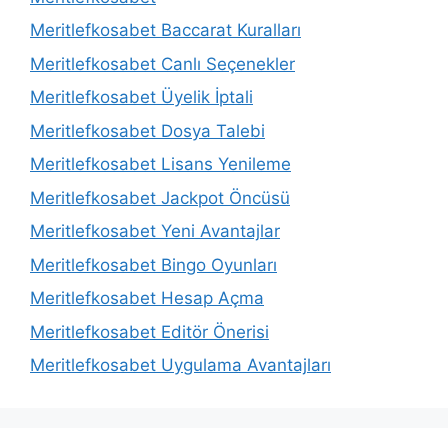
Meritlefkosabet Baccarat Kuralları
Meritlefkosabet Canlı Seçenekler
Meritlefkosabet Üyelik İptali
Meritlefkosabet Dosya Talebi
Meritlefkosabet Lisans Yenileme
Meritlefkosabet Jackpot Öncüsü
Meritlefkosabet Yeni Avantajlar
Meritlefkosabet Bingo Oyunları
Meritlefkosabet Hesap Açma
Meritlefkosabet Editör Önerisi
Meritlefkosabet Uygulama Avantajları