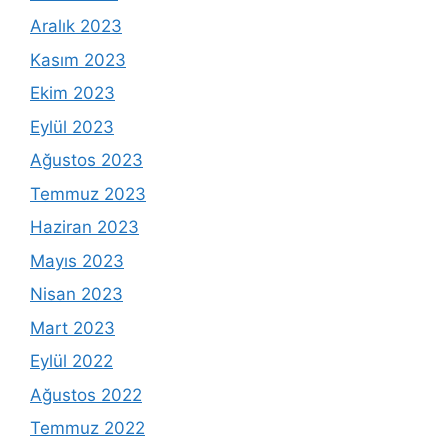
Aralık 2023
Kasım 2023
Ekim 2023
Eylül 2023
Ağustos 2023
Temmuz 2023
Haziran 2023
Mayıs 2023
Nisan 2023
Mart 2023
Eylül 2022
Ağustos 2022
Temmuz 2022