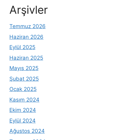
Arşivler
Temmuz 2026
Haziran 2026
Eylül 2025
Haziran 2025
Mayıs 2025
Şubat 2025
Ocak 2025
Kasım 2024
Ekim 2024
Eylül 2024
Ağustos 2024