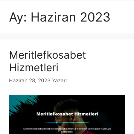
Ay:
Haziran 2023
Meritlefkosabet
Hizmetleri
Haziran 28, 2023
Yazarı: