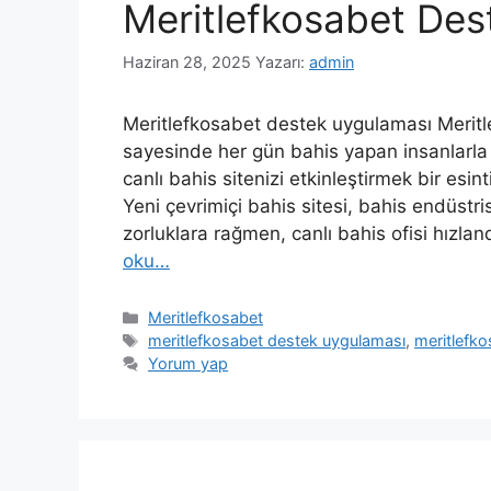
Meritlefkosabet Des
Haziran 28, 2025
Yazarı:
admin
Meritlefkosabet destek uygulaması Meritl
sayesinde her gün bahis yapan insanlarla
canlı bahis sitenizi etkinleştirmek bir esi
Yeni çevrimiçi bahis sitesi, bahis endüstrisi
zorluklara rağmen, canlı bahis ofisi hızl
oku…
Kategoriler
Meritlefkosabet
Etiketler
meritlefkosabet destek uygulaması
,
meritlefko
Yorum yap