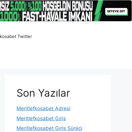
fkosabet Twitter
Son Yazılar
Meritlefkosabet Adresi
Meritlefkosabet Giriş
Meritlefkosabet Giriş Süreci