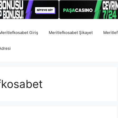
Meritlefkosabet Giriş
Meritlefkosabet Şikayet
Meritle
Adresi
efkosabet