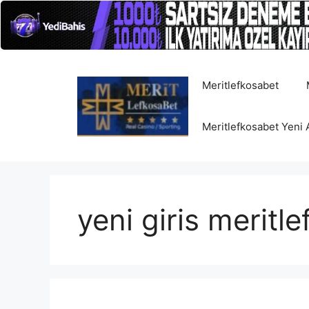
İçeriğe
atla
Meritlefkosabet
Meritlefkosabet Yeni 
yeni giris meritl