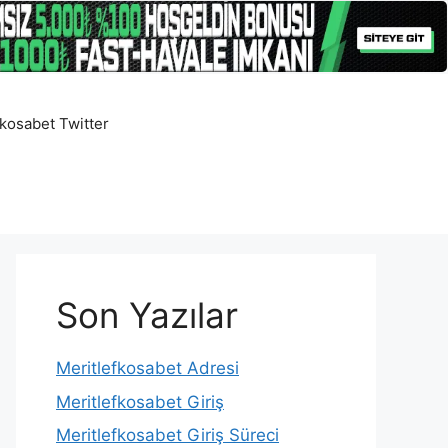
fkosabet Twitter
Son Yazılar
Meritlefkosabet Adresi
Meritlefkosabet Giriş
Meritlefkosabet Giriş Süreci