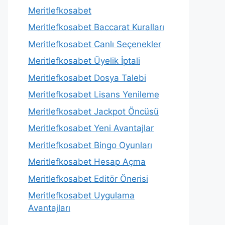
Meritlefkosabet
Meritlefkosabet Baccarat Kuralları
Meritlefkosabet Canlı Seçenekler
Meritlefkosabet Üyelik İptali
Meritlefkosabet Dosya Talebi
Meritlefkosabet Lisans Yenileme
Meritlefkosabet Jackpot Öncüsü
Meritlefkosabet Yeni Avantajlar
Meritlefkosabet Bingo Oyunları
Meritlefkosabet Hesap Açma
Meritlefkosabet Editör Önerisi
Meritlefkosabet Uygulama
Avantajları