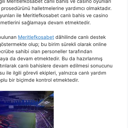
ili Meritlefkosabet canlı bahis ve casino oyunları
e prosedürünü halletmelerine yardımcı olmaktadır.
yunları ile Meritlefkosabet canlı bahis ve casino
izmetlerini sağlamaya devam etmektedir.
 bulunan
Meritlefkosabet
dâhilinde canlı destek
 göstermekte olup; bu birim sürekli olarak online
 tecrübe sahibi olan personeller tarafından
maya da devam etmektedir. Bu da hazırlanmış
tırılarak canlı bahislere devam edilmesi sonucunu
 ile ilgili görevli ekipleri, yalnızca canlı yardım
toplu bir biçimde kontrol etmektedir.