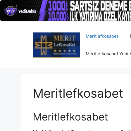
İçeriğe
atla
Meritlefkosabet
Meritlefkosabet Yeni 
Meritlefkosabet
Meritlefkosabet