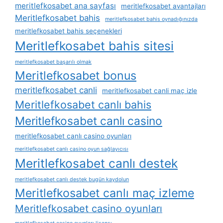
meritlefkosabet ana sayfası
meritlefkosabet avantajları
Meritlefkosabet bahis
meritlefkosabet bahis oynadığınızda
meritlefkosabet bahis seçenekleri
Meritlefkosabet bahis sitesi
meritlefkosabet başarılı olmak
Meritlefkosabet bonus
meritlefkosabet canli
meritlefkosabet canli maç izle
Meritlefkosabet canlı bahis
Meritlefkosabet canlı casino
meritlefkosabet canlı casino oyunları
meritlefkosabet canlı casino oyun sağlayıcısı
Meritlefkosabet canlı destek
meritlefkosabet canlı destek bugün kaydolun
Meritlefkosabet canlı maç izleme
Meritlefkosabet casino oyunları