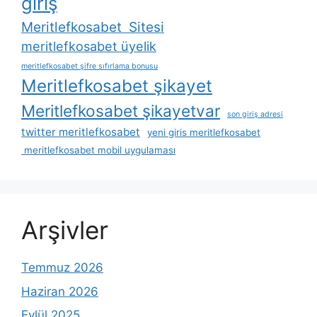
giriş
Meritlefkosabet Sitesi
meritlefkosabet üyelik
meritlefkosabet şifre sıfırlama bonusu
Meritlefkosabet şikayet
Meritlefkosabet şikayetvar
son giriş adresi
twitter meritlefkosabet
yeni giris meritlefkosabet
meritlefkosabet mobil uygulaması
Arşivler
Temmuz 2026
Haziran 2026
Eylül 2025