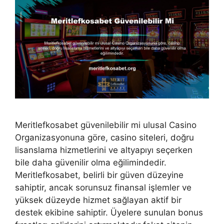
Meritlefkosabet güvenilebilir mi ulusal Casino
Organizasyonuna göre, casino siteleri, doğru
lisanslama hizmetlerini ve altyapıyı seçerken
bile daha güvenilir olma eğilimindedir.
Meritlefkosabet, belirli bir güven düzeyine
sahiptir, ancak sorunsuz finansal işlemler ve
yüksek düzeyde hizmet sağlayan aktif bir
destek ekibine sahiptir. Üyelere sunulan bonus