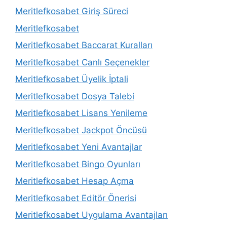
Meritlefkosabet Giriş Süreci
Meritlefkosabet
Meritlefkosabet Baccarat Kuralları
Meritlefkosabet Canlı Seçenekler
Meritlefkosabet Üyelik İptali
Meritlefkosabet Dosya Talebi
Meritlefkosabet Lisans Yenileme
Meritlefkosabet Jackpot Öncüsü
Meritlefkosabet Yeni Avantajlar
Meritlefkosabet Bingo Oyunları
Meritlefkosabet Hesap Açma
Meritlefkosabet Editör Önerisi
Meritlefkosabet Uygulama Avantajları