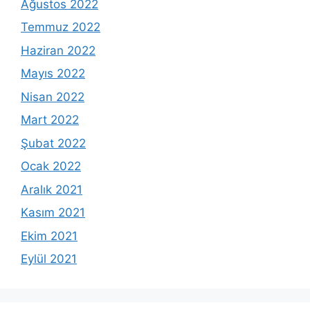
Ağustos 2022
Temmuz 2022
Haziran 2022
Mayıs 2022
Nisan 2022
Mart 2022
Şubat 2022
Ocak 2022
Aralık 2021
Kasım 2021
Ekim 2021
Eylül 2021