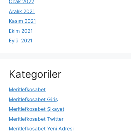
Ocak 2022
Aralık 2021
Kasım 2021
Ekim 2021
Eylül 2021
Kategoriler
Meritlefkosabet
Meritlefkosabet Giriş
Meritlefkosabet Şikayet
Meritlefkosabet Twitter
Meritlefkosabet Yeni Adresi