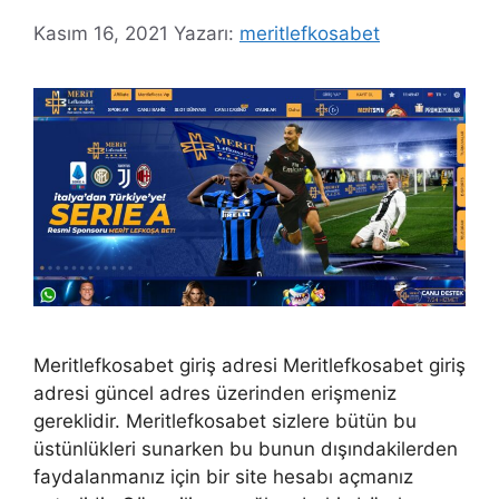
Kasım 16, 2021
Yazarı:
meritlefkosabet
Meritlefkosabet giriş adresi Meritlefkosabet giriş
adresi güncel adres üzerinden erişmeniz
gereklidir. Meritlefkosabet sizlere bütün bu
üstünlükleri sunarken bu bunun dışındakilerden
faydalanmanız için bir site hesabı açmanız