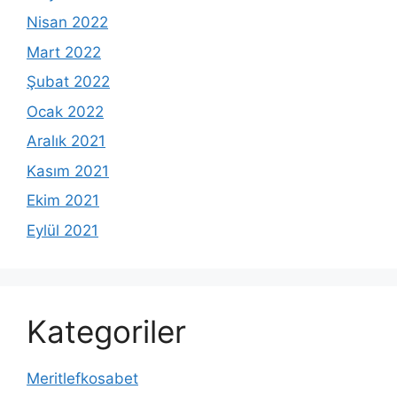
Nisan 2022
Mart 2022
Şubat 2022
Ocak 2022
Aralık 2021
Kasım 2021
Ekim 2021
Eylül 2021
Kategoriler
Meritlefkosabet