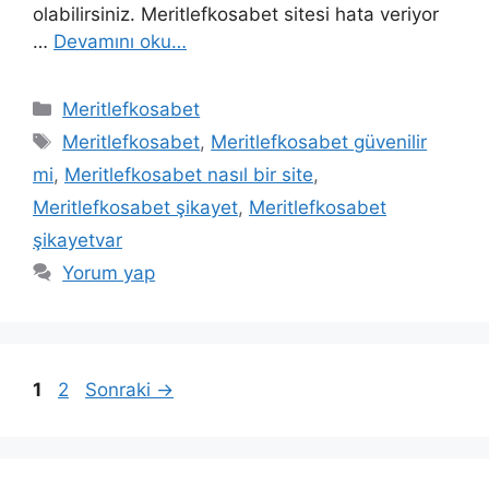
olabilirsiniz. Meritlefkosabet sitesi hata veriyor
…
Devamını oku…
Kategoriler
Meritlefkosabet
Etiketler
Meritlefkosabet
,
Meritlefkosabet güvenilir
mi
,
Meritlefkosabet nasıl bir site
,
Meritlefkosabet şikayet
,
Meritlefkosabet
şikayetvar
Yorum yap
Yazı
Sayfa
Sayfa
1
2
Sonraki
→
dolaşımı