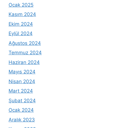
Ocak 2025
Kasım 2024
Ekim 2024
Eylül 2024
Ağustos 2024
Temmuz 2024
Haziran 2024
Mayıs 2024
Nisan 2024
Mart 2024
Şubat 2024
Ocak 2024
Aralık 2023