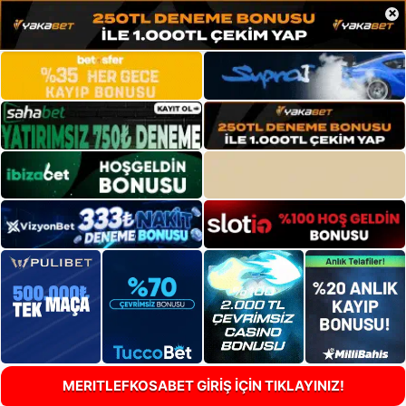
×
MERITLEFKOSABET GİRİŞ İÇİN TIKLAYINIZ!