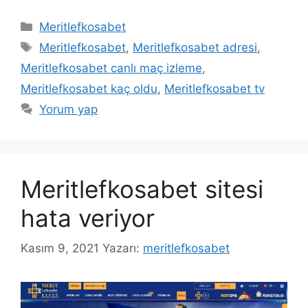
Kategoriler
Meritlefkosabet
Etiketler
Meritlefkosabet
,
Meritlefkosabet adresi
,
Meritlefkosabet canlı maç izleme
,
Meritlefkosabet kaç oldu
,
Meritlefkosabet tv
Yorum yap
Meritlefkosabet sitesi
hata veriyor
Kasım 9, 2021
Yazarı:
meritlefkosabet