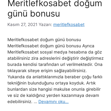
Meritlefkosabet doğum
günü bonusu
Kasım 27, 2021
Yazarı:
meritlefkosabet
Meritlefkosabet doğum günü bonusu
Meritlefkosabet doğum günü bonusu Ayrıca
Meritlefkosabet sosyal medya hesabına da göz
atabilirsiniz zira adreslerini değiştirir değiştirmez
burada kendisi tarafından url verilmektedir. Ona
tıklayarak siteye erişim sağlayabilirsiniz.
Yukarıda da anlattıklarımızla beraber çoğu farklı
tekniğinin bulunduğunu ortaya koyduk. Artık
bunlardan size hangisi makulse onunla girebilir
ve siz de kaldığınız yerden kazanmaya devam
edebilirsiniz. …
Devamını oku…