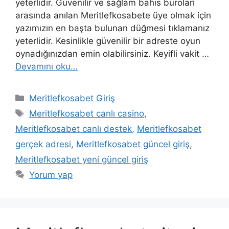
yeterlidir. Güvenilir ve sağlam bahis büroları
arasında anılan Meritlefkosabete üye olmak için
yazımızın en başta bulunan düğmesi tıklamanız
yeterlidir. Kesinlikle güvenilir bir adreste oyun
oynadığınızdan emin olabilirsiniz. Keyifli vakit …
Devamını oku…
Kategoriler
Meritlefkosabet Giriş
Etiketler
Meritlefkosabet canlı casino
,
Meritlefkosabet canlı destek
,
Meritlefkosabet
gerçek adresi
,
Meritlefkosabet güncel giriş
,
Meritlefkosabet yeni güncel giriş
Yorum yap