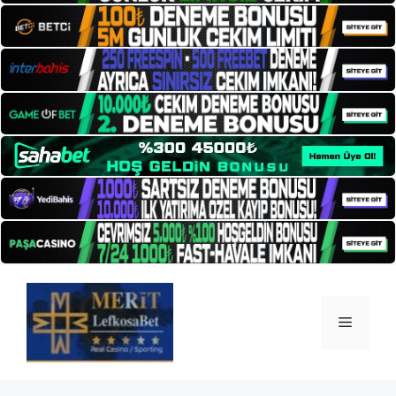
İçeriğe
atla
Menü