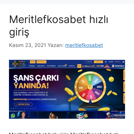
Meritlefkosabet hızlı
giriş
Kasım 23, 2021
Yazarı:
meritlefkosabet