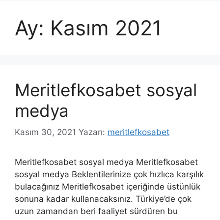
Ay:
Kasım 2021
Meritlefkosabet sosyal
medya
Kasım 30, 2021
Yazarı:
meritlefkosabet
Meritlefkosabet sosyal medya Meritlefkosabet
sosyal medya Beklentilerinize çok hızlıca karşılık
bulacağınız Meritlefkosabet içeriğinde üstünlük
sonuna kadar kullanacaksınız. Türkiye’de çok
uzun zamandan beri faaliyet sürdüren bu