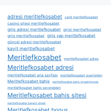
adresi meritlefkosabet
canli meritlefkosabet
casino sitesi meritlefkosabet
giris adresi meritlefkosabet
girisi meritlefkosabet
giris yap meritlefkosabet
giris meritlefkosabet
güncel adresi meritlefkosabet
kayit meritlefkosabet
Meritlefkosabet
meritlefkosabet adres
Meritlefkosabet adresi
meritlefkosabet ana sayfası
meritlefkosabet avantajları
Meritlefkosabet bahis
meritlefkosabet bahis oynadığınızda
meritlefkosabet bahis seçenekleri
Meritlefkosabet bahis sitesi
meritlefkosabet başarılı olmak
Meritlefkosabet bonus