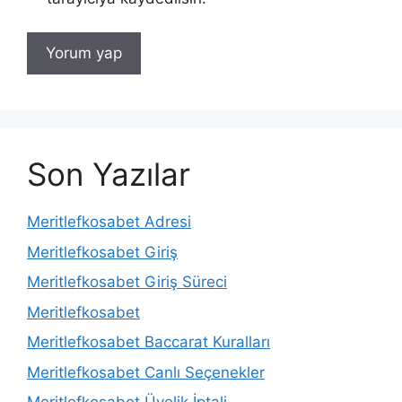
Son Yazılar
Meritlefkosabet Adresi
Meritlefkosabet Giriş
Meritlefkosabet Giriş Süreci
Meritlefkosabet
Meritlefkosabet Baccarat Kuralları
Meritlefkosabet Canlı Seçenekler