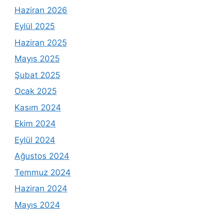
Haziran 2026
Eylül 2025
Haziran 2025
Mayıs 2025
Şubat 2025
Ocak 2025
Kasım 2024
Ekim 2024
Eylül 2024
Ağustos 2024
Temmuz 2024
Haziran 2024
Mayıs 2024