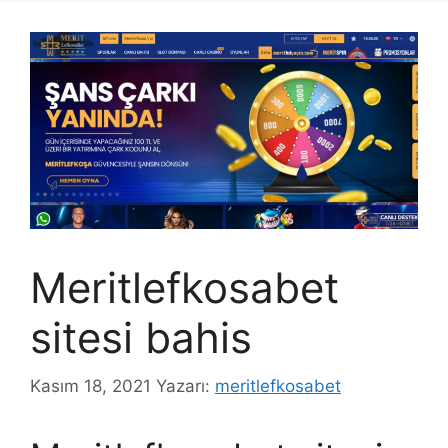
Meritlefkosabet
sitesi bahis
Kasım 18, 2021
Yazarı:
meritlefkosabet