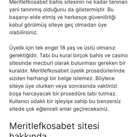
Meritlefkosabet bahis sitesinin ne kadar tanınan
yani tanınmış olduğunu da göstermiştir. Bu
başarıyı elde etmiş ve herkesçe güvenilirliği
kabul görülmüş siteye geç olmadan üye
olabilirsiniz.
Üyelik için tek engel 18 yaş ve üstü olmanız
gerektiğidir. Tabi bu kural birçok bahis ve casino
sitesinde mecburi olarak bulunması gereken bir
kuraldır. Meritlefkosabet üyelik prosedürlerinde
sizden herhangi bir belge istemez. Böylece
siteye üye olurken veya sonrasında vaktinizi
boşa harcayacak bir prosedüre tabi tutmaz.
Kullanıcı odaklı bir işleyişe sahip bu benzersiz
sitede çok eğlenceli anlar geçireceksiniz.
Meritlefkosabet sitesi
hakkında