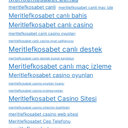
meritlefkosabet canli
meritlefkosabet canli maç izle
Meritlefkosabet canlı bahis
Meritlefkosabet canlı casino
meritlefkosabet canlı casino oyunları
meritlefkosabet canlı casino oyun sağlayıcısı
Meritlefkosabet canlı destek
meritlefkosabet canlı destek bugün kaydolun
Meritlefkosabet canlı maç izleme
Meritlefkosabet casino oyunları
meritlefkosabet casino oyunları lisansı
meritlefkosabet casino promosyonları
Meritlefkosabet Casino Sitesi
meritlefkosabet casino sitesinin özellikleri
meritlefkosabet casino web sitesi
Meritlefkosabet Cep Telefonu