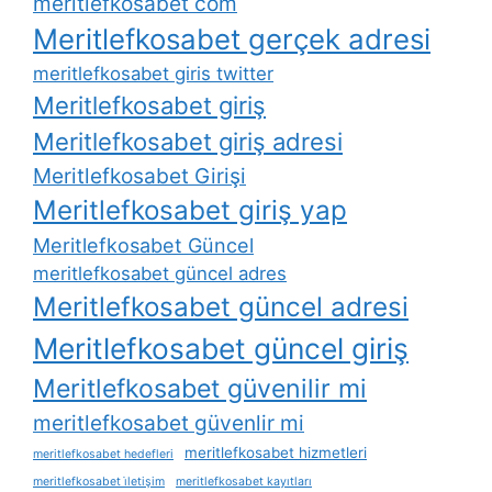
meritlefkosabet com
Meritlefkosabet gerçek adresi
meritlefkosabet giris twitter
Meritlefkosabet giriş
Meritlefkosabet giriş adresi
Meritlefkosabet Girişi
Meritlefkosabet giriş yap
Meritlefkosabet Güncel
meritlefkosabet güncel adres
Meritlefkosabet güncel adresi
Meritlefkosabet güncel giriş
Meritlefkosabet güvenilir mi
meritlefkosabet güvenlir mi
meritlefkosabet hizmetleri
meritlefkosabet hedefleri
meritlefkosabet i̇letişim
meritlefkosabet kayıtları