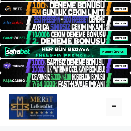
İçeriğe
atla
Menü