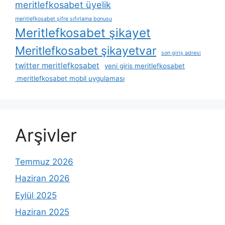
meritlefkosabet üyelik
meritlefkosabet şifre sıfırlama bonusu
Meritlefkosabet şikayet
Meritlefkosabet şikayetvar
son giriş adresi
twitter meritlefkosabet
yeni giris meritlefkosabet
meritlefkosabet mobil uygulaması
Arşivler
Temmuz 2026
Haziran 2026
Eylül 2025
Haziran 2025