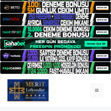
İçeriğe
atla
Menü