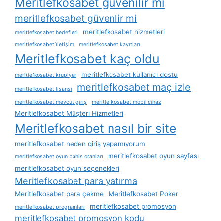
Meritlefkosabet güvenilir mi
meritlefkosabet güvenlir mi
meritlefkosabet hizmetleri
meritlefkosabet hedefleri
meritlefkosabet i̇letişim
meritlefkosabet kayıtları
Meritlefkosabet kaç oldu
meritlefkosabet kullanıcı dostu
meritlefkosabet krupiyer
meritlefkosabet maç izle
meritlefkosabet lisansı
meritlefkosabet mevcut giriş
meritlefkosabet mobil cihaz
Meritlefkosabet Müşteri Hizmetleri
Meritlefkosabet nasıl bir site
meritlefkosabet neden giriş yapamıyorum
meritlefkosabet oyun sayfası
meritlefkosabet oyun bahis oranları
meritlefkosabet oyun seçenekleri
Meritlefkosabet para yatırma
Meritlefkosabet para çekme
Meritlefkosabet Poker
meritlefkosabet promosyon
meritlefkosabet programları
meritlefkosabet promosyon kodu