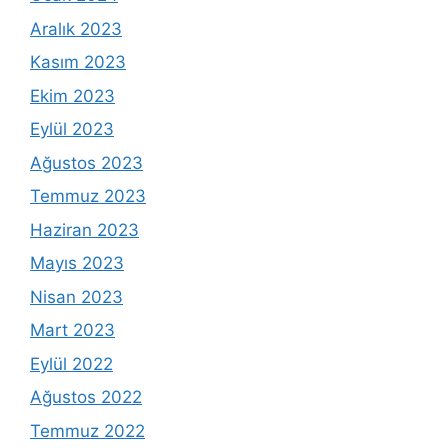
Aralık 2023
Kasım 2023
Ekim 2023
Eylül 2023
Ağustos 2023
Temmuz 2023
Haziran 2023
Mayıs 2023
Nisan 2023
Mart 2023
Eylül 2022
Ağustos 2022
Temmuz 2022