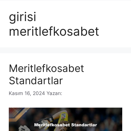
girisi
meritlefkosabet
Meritlefkosabet
Standartlar
Kasım 16, 2024
Yazarı: