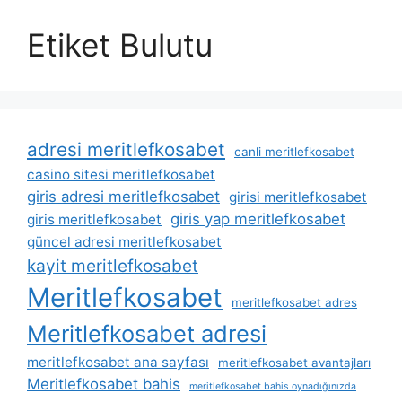
Etiket Bulutu
adresi meritlefkosabet
canli meritlefkosabet
casino sitesi meritlefkosabet
giris adresi meritlefkosabet
girisi meritlefkosabet
giris yap meritlefkosabet
giris meritlefkosabet
güncel adresi meritlefkosabet
kayit meritlefkosabet
Meritlefkosabet
meritlefkosabet adres
Meritlefkosabet adresi
meritlefkosabet ana sayfası
meritlefkosabet avantajları
Meritlefkosabet bahis
meritlefkosabet bahis oynadığınızda