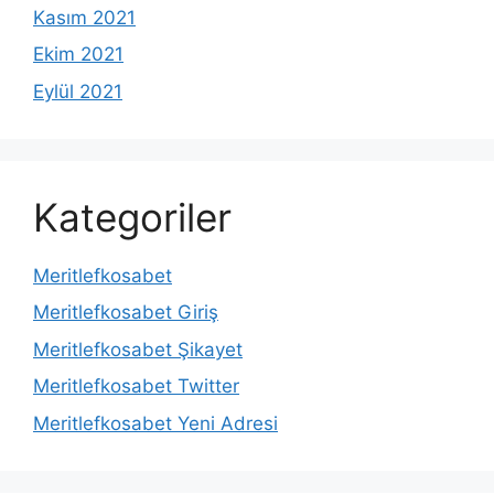
Kasım 2021
Ekim 2021
Eylül 2021
Kategoriler
Meritlefkosabet
Meritlefkosabet Giriş
Meritlefkosabet Şikayet
Meritlefkosabet Twitter
Meritlefkosabet Yeni Adresi