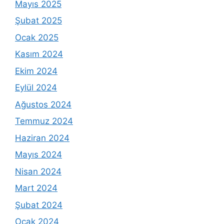
Mayıs 2025
Şubat 2025
Ocak 2025
Kasım 2024
Ekim 2024
Eylül 2024
Ağustos 2024
Temmuz 2024
Haziran 2024
Mayıs 2024
Nisan 2024
Mart 2024
Şubat 2024
Ocak 2024