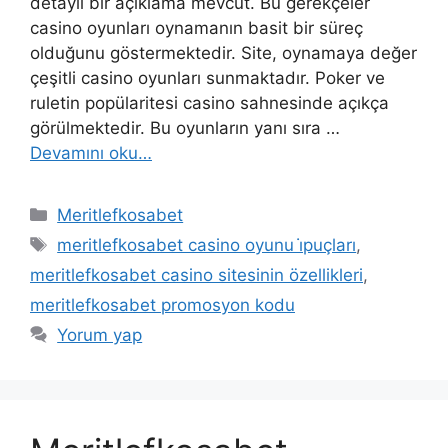
detaylı bir açıklama mevcut. Bu gerekçeler
casino oyunları oynamanın basit bir süreç
olduğunu göstermektedir. Site, oynamaya değer
çeşitli casino oyunları sunmaktadır. Poker ve
ruletin popülaritesi casino sahnesinde açıkça
görülmektedir. Bu oyunların yanı sıra …
Devamını oku…
Kategoriler
Meritlefkosabet
Etiketler
meritlefkosabet casino oyunu i̇puçları
,
meritlefkosabet casino sitesinin özellikleri
,
meritlefkosabet promosyon kodu
Yorum yap