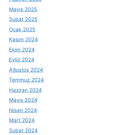
Mayıs 2025
Şubat 2025
Ocak 2025
Kasım 2024
Ekim 2024
Eylül 2024
Ağustos 2024
Temmuz 2024
Haziran 2024
Mayıs 2024
Nisan 2024
Mart 2024
Şubat 2024