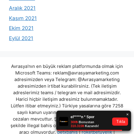
Aralık 2021
Kasım 2021
Ekim 2021
Eylül 2021
Avrasya'nın en büyük reklam platformunda olmak için
Microsoft Teams:
reklam@avrasyamarketing.com
adresimizden veya Telegram: @Avrasyamarketing
adresimizden irtibat kurabilirsiniz. (Tek iletişim
adreslerimiz teams / telegram ve mail adresimizdir.
Harici hiçbir iletişim adresimiz bulunmamaktadır.
Lütfen itibar etmeyiniz.) Türkiye yasalarına göre 7258
sayılı kanun uyarınca yasa dışı bahis oynamanın
cezaları mevcuttur. Şu an bulunduğunuz site hiç bir
şekilde illegal bahis oyunları oynatmıyor ve oynamaya
aracı olmuyordur.
betxbahis
|
roketbetuyelik
|