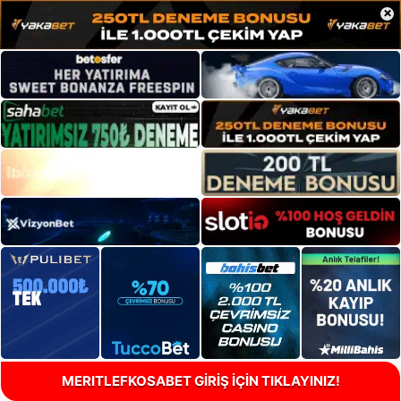
×
MERITLEFKOSABET GİRİŞ İÇİN TIKLAYINIZ!