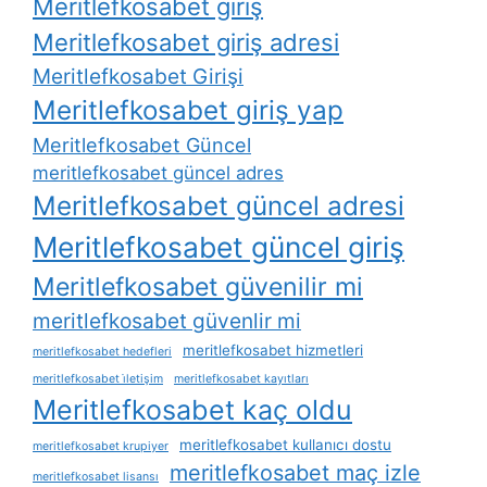
Meritlefkosabet giriş
Meritlefkosabet giriş adresi
Meritlefkosabet Girişi
Meritlefkosabet giriş yap
Meritlefkosabet Güncel
meritlefkosabet güncel adres
Meritlefkosabet güncel adresi
Meritlefkosabet güncel giriş
Meritlefkosabet güvenilir mi
meritlefkosabet güvenlir mi
meritlefkosabet hizmetleri
meritlefkosabet hedefleri
meritlefkosabet i̇letişim
meritlefkosabet kayıtları
Meritlefkosabet kaç oldu
meritlefkosabet kullanıcı dostu
meritlefkosabet krupiyer
meritlefkosabet maç izle
meritlefkosabet lisansı