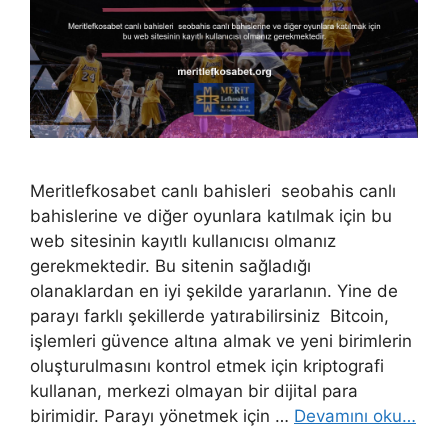
Meritlefkosabet canlı bahisleri seobahis canlı
bahislerine ve diğer oyunlara katılmak için bu
web sitesinin kayıtlı kullanıcısı olmanız
gerekmektedir. Bu sitenin sağladığı
olanaklardan en iyi şekilde yararlanın. Yine de
parayı farklı şekillerde yatırabilirsiniz Bitcoin,
işlemleri güvence altına almak ve yeni birimlerin
oluşturulmasını kontrol etmek için kriptografi
kullanan, merkezi olmayan bir dijital para
birimidir. Parayı yönetmek için …
Devamını oku…