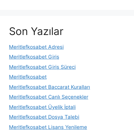
Son Yazılar
Meritlefkosabet Adresi
Meritlefkosabet Giriş
Meritlefkosabet Giriş Süreci
Meritlefkosabet
Meritlefkosabet Baccarat Kuralları
Meritlefkosabet Canlı Seçenekler
Meritlefkosabet Üyelik İptali
Meritlefkosabet Dosya Talebi
Meritlefkosabet Lisans Yenileme