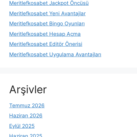
Meritlefkosabet Jackpot Öncüsü
Meritlefkosabet Yeni Avantajlar
Meritlefkosabet Bingo Oyunları
Meritlefkosabet Hesap Açma
Meritlefkosabet Editör Önerisi
Meritlefkosabet Uygulama Avantajları
Arşivler
Temmuz 2026
Haziran 2026
Eylül 2025
Haziran 2025