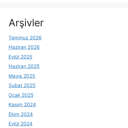
Arşivler
Temmuz 2026
Haziran 2026
Eylül 2025
Haziran 2025
Mayıs 2025
Şubat 2025
Ocak 2025
Kasım 2024
Ekim 2024
Eylül 2024