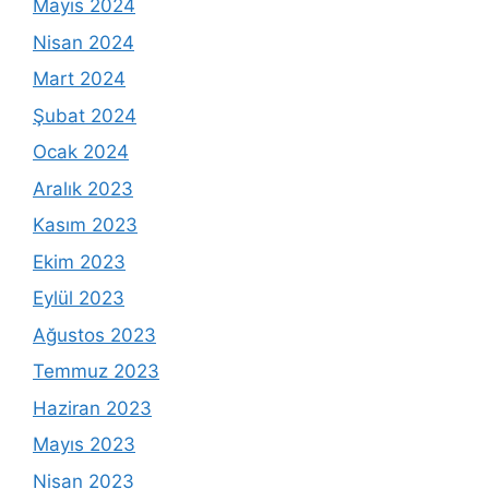
Mayıs 2024
Nisan 2024
Mart 2024
Şubat 2024
Ocak 2024
Aralık 2023
Kasım 2023
Ekim 2023
Eylül 2023
Ağustos 2023
Temmuz 2023
Haziran 2023
Mayıs 2023
Nisan 2023