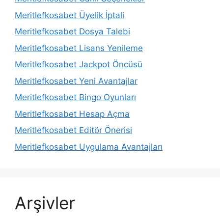
Meritlefkosabet Üyelik İptali
Meritlefkosabet Dosya Talebi
Meritlefkosabet Lisans Yenileme
Meritlefkosabet Jackpot Öncüsü
Meritlefkosabet Yeni Avantajlar
Meritlefkosabet Bingo Oyunları
Meritlefkosabet Hesap Açma
Meritlefkosabet Editör Önerisi
Meritlefkosabet Uygulama Avantajları
Arşivler