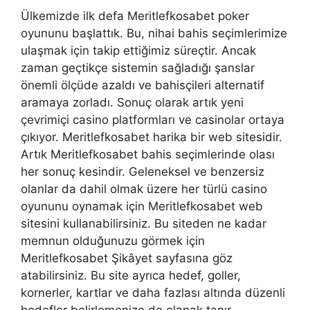
Ülkemizde ilk defa Meritlefkosabet poker
oyununu başlattık. Bu, nihai bahis seçimlerimize
ulaşmak için takip ettiğimiz süreçtir. Ancak
zaman geçtikçe sistemin sağladığı şanslar
önemli ölçüde azaldı ve bahisçileri alternatif
aramaya zorladı. Sonuç olarak artık yeni
çevrimiçi casino platformları ve casinolar ortaya
çıkıyor. Meritlefkosabet harika bir web sitesidir.
Artık Meritlefkosabet bahis seçimlerinde olası
her sonuç kesindir. Geleneksel ve benzersiz
olanlar da dahil olmak üzere her türlü casino
oyununu oynamak için Meritlefkosabet web
sitesini kullanabilirsiniz. Bu siteden ne kadar
memnun olduğunuzu görmek için
Meritlefkosabet Şikâyet sayfasına göz
atabilirsiniz. Bu site ayrıca hedef, goller,
kornerler, kartlar ve daha fazlası altında düzenli