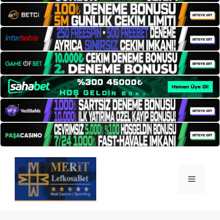
İçeriğe
atla
Menü