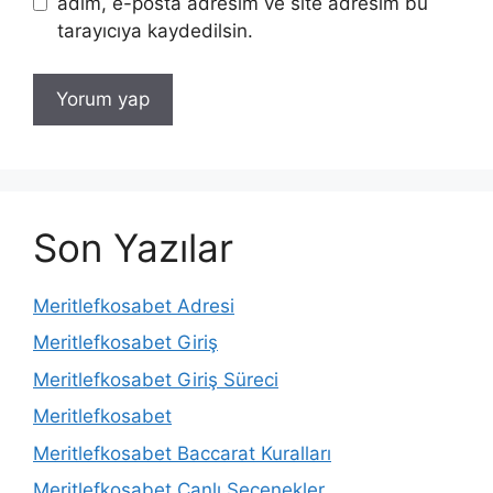
adım, e-posta adresim ve site adresim bu
tarayıcıya kaydedilsin.
Son Yazılar
Meritlefkosabet Adresi
Meritlefkosabet Giriş
Meritlefkosabet Giriş Süreci
Meritlefkosabet
Meritlefkosabet Baccarat Kuralları
Meritlefkosabet Canlı Seçenekler