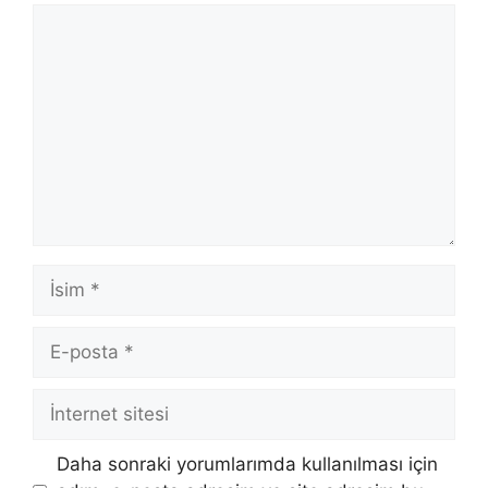
Yorum
İsim
E-
posta
İnternet
sitesi
Daha sonraki yorumlarımda kullanılması için