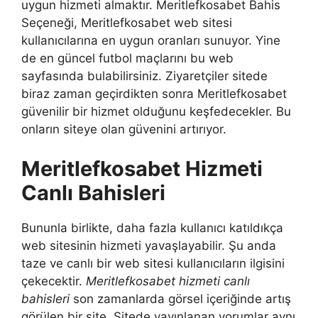
uygun hizmeti almaktır. Meritlefkosabet Bahis
Seçeneği, Meritlefkosabet web sitesi
kullanıcılarına en uygun oranları sunuyor. Yine
de en güncel futbol maçlarını bu web
sayfasında bulabilirsiniz. Ziyaretçiler sitede
biraz zaman geçirdikten sonra Meritlefkosabet
güvenilir bir hizmet olduğunu keşfedecekler. Bu
onların siteye olan güvenini artırıyor.
Meritlefkosabet Hizmeti
Canlı Bahisleri
Bununla birlikte, daha fazla kullanıcı katıldıkça
web sitesinin hizmeti yavaşlayabilir. Şu anda
taze ve canlı bir web sitesi kullanıcıların ilgisini
çekecektir.
Meritlefkosabet hizmeti canlı
bahisleri
son zamanlarda görsel içeriğinde artış
görülen bir site. Sitede yayınlanan yorumlar aynı