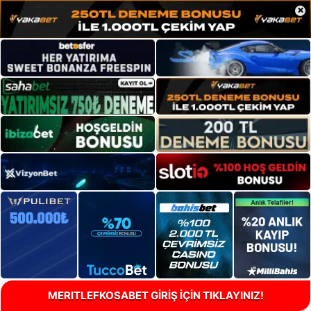
×
MERITLEFKOSABET GİRİŞ İÇİN TIKLAYINIZ!