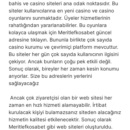
bahis ve casino siteleri ana odak noktasıdır. Bu
siteler kullanıcılarına en yeni casino ve casino
oyunlarını sunmaktadır. Üyeler hizmetlerinin
rahatlığından yararlanabilirler. Bu oyunlara
kolayca ulaşmak için Meritlefkosabet güncel
adresine tıklayın. Bununla birlikte çok sayıda
casino kurumu ve çevrimiçi platform mevcuttur.
Bu siteler her gün çok sayıda kullanıcının ilgisini
çekiyor. Ancak bunların çoğu pek etkili değil.
Sonuç olarak, bireyler her zaman kesin konumu
arıyorlar. Size bu adreslerin yerlerini
sağlayacağız
Ancak çok ziyaretçisi olan bir web sitesi her
zaman en hızlı hizmeti alamayabilir. İrtibat
kurulacak kişiyi bulamazsanız siteden alacağınız
hizmetin kalitesi etkilenecektir. Sonuç olarak
Meritlefkosabet gibi web siteleri oluşturuldu.