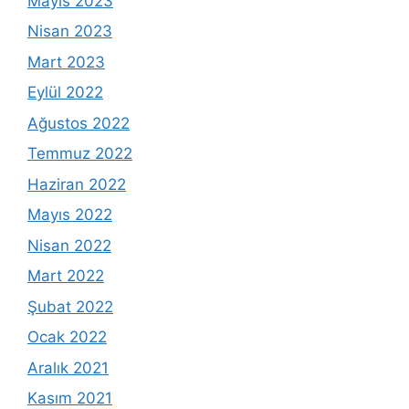
Mayıs 2023
Nisan 2023
Mart 2023
Eylül 2022
Ağustos 2022
Temmuz 2022
Haziran 2022
Mayıs 2022
Nisan 2022
Mart 2022
Şubat 2022
Ocak 2022
Aralık 2021
Kasım 2021