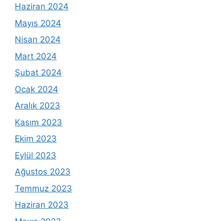
Haziran 2024
Mayıs 2024
Nisan 2024
Mart 2024
Şubat 2024
Ocak 2024
Aralık 2023
Kasım 2023
Ekim 2023
Eylül 2023
Ağustos 2023
Temmuz 2023
Haziran 2023