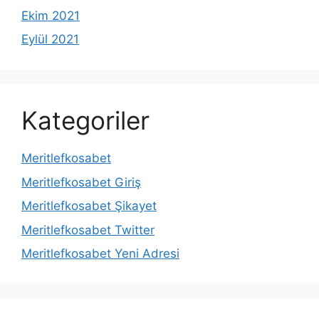
Ekim 2021
Eylül 2021
Kategoriler
Meritlefkosabet
Meritlefkosabet Giriş
Meritlefkosabet Şikayet
Meritlefkosabet Twitter
Meritlefkosabet Yeni Adresi