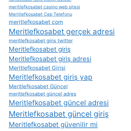
meritlefkosabet casino sitesinin özellikleri
meritlefkosabet casino web sitesi
Meritlefkosabet Cep Telefonu
meritlefkosabet com
Meritlefkosabet gerçek adresi
meritlefkosabet giris twitter
Meritlefkosabet giriş
Meritlefkosabet giriş adresi
Meritlefkosabet Girişi
Meritlefkosabet giriş yap
Meritlefkosabet Güncel
meritlefkosabet güncel adres
Meritlefkosabet güncel adresi
Meritlefkosabet güncel giriş
Meritlefkosabet güvenilir mi