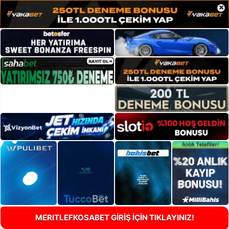
×
MERITLEFKOSABET GİRİŞ İÇİN TIKLAYINIZ!