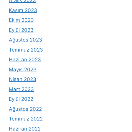
Aralık 2023
Kasım 2023
Ekim 2023
Eylül 2023
Ağustos 2023
Temmuz 2023
Haziran 2023
Mayıs 2023
Nisan 2023
Mart 2023
Eylül 2022
Ağustos 2022
Temmuz 2022
Haziran 2022