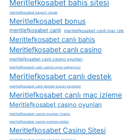
Meritlefkosabet bahis sitesi
meritlefkosabet başarılı olmak
Meritlefkosabet bonus
meritlefkosabet canli
meritlefkosabet canli maç izle
Meritlefkosabet canlı bahis
Meritlefkosabet canlı casino
meritlefkosabet canlı casino oyunları
meritlefkosabet canlı casino oyun sağlayıcısı
Meritlefkosabet canlı destek
meritlefkosabet canlı destek bugün kaydolun
Meritlefkosabet canlı maç izleme
Meritlefkosabet casino oyunları
meritlefkosabet casino oyunları lisansı
meritlefkosabet casino promosyonları
Meritlefkosabet Casino Sitesi