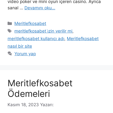
video poker ve mini oyun içeren casino. Ayrıca
sanal …
Devamını oku…
Kategoriler
Meritlefkosabet
Etiketler
meritlefkosabet i̇zin verilir mi
,
meritlefkosabet kullanıcı adı
,
Meritlefkosabet
nasıl bir site
Yorum yap
Meritlefkosabet
Ödemeleri
Kasım 18, 2023
Yazarı: