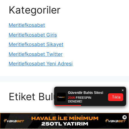
Kategoriler
Meritlefkosabet
Meritlefkosabet Giriş
Meritlefkosabet Şikayet
Meritlefkosabet Twitter
Meritlefkosabet Yeni Adresi
Etiket Bulutu
×