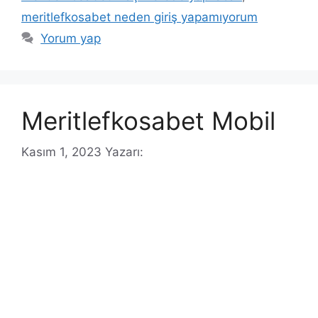
meritlefkosabet neden giriş yapamıyorum
Yorum yap
Meritlefkosabet Mobil
Kasım 1, 2023
Yazarı: