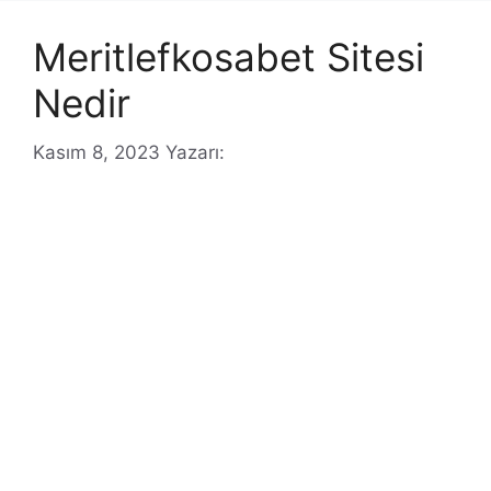
Meritlefkosabet Sitesi
Nedir
Kasım 8, 2023
Yazarı: