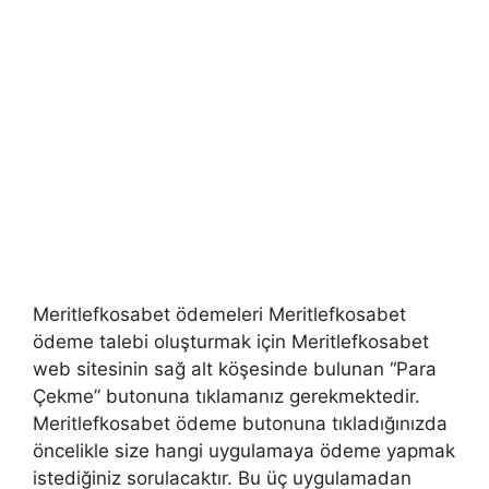
Meritlefkosabet ödemeleri Meritlefkosabet
ödeme talebi oluşturmak için Meritlefkosabet
web sitesinin sağ alt köşesinde bulunan “Para
Çekme” butonuna tıklamanız gerekmektedir.
Meritlefkosabet ödeme butonuna tıkladığınızda
öncelikle size hangi uygulamaya ödeme yapmak
istediğiniz sorulacaktır. Bu üç uygulamadan