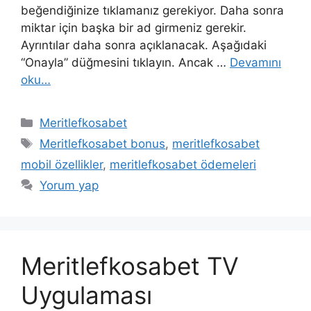
beğendiğinize tıklamanız gerekiyor. Daha sonra
miktar için başka bir ad girmeniz gerekir.
Ayrıntılar daha sonra açıklanacak. Aşağıdaki
“Onayla” düğmesini tıklayın. Ancak …
Devamını
oku…
Kategoriler
Meritlefkosabet
Etiketler
Meritlefkosabet bonus
,
meritlefkosabet
mobil özellikler
,
meritlefkosabet ödemeleri
Yorum yap
Meritlefkosabet TV
Uygulaması