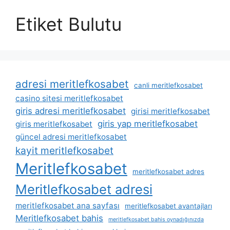
Etiket Bulutu
adresi meritlefkosabet
canli meritlefkosabet
casino sitesi meritlefkosabet
giris adresi meritlefkosabet
girisi meritlefkosabet
giris yap meritlefkosabet
giris meritlefkosabet
güncel adresi meritlefkosabet
kayit meritlefkosabet
Meritlefkosabet
meritlefkosabet adres
Meritlefkosabet adresi
meritlefkosabet ana sayfası
meritlefkosabet avantajları
Meritlefkosabet bahis
meritlefkosabet bahis oynadığınızda