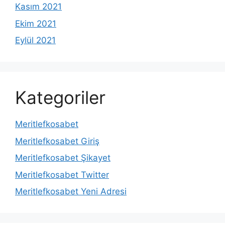
Kasım 2021
Ekim 2021
Eylül 2021
Kategoriler
Meritlefkosabet
Meritlefkosabet Giriş
Meritlefkosabet Şikayet
Meritlefkosabet Twitter
Meritlefkosabet Yeni Adresi