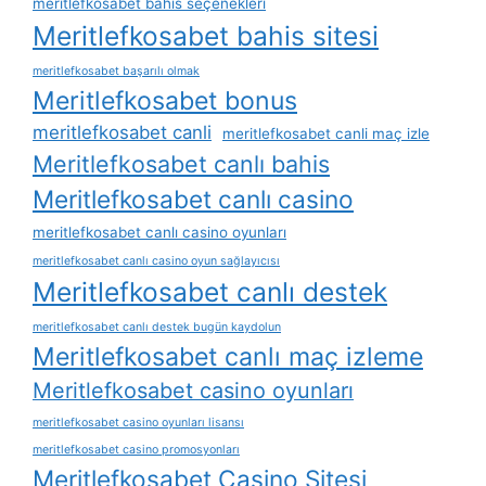
meritlefkosabet bahis seçenekleri
Meritlefkosabet bahis sitesi
meritlefkosabet başarılı olmak
Meritlefkosabet bonus
meritlefkosabet canli
meritlefkosabet canli maç izle
Meritlefkosabet canlı bahis
Meritlefkosabet canlı casino
meritlefkosabet canlı casino oyunları
meritlefkosabet canlı casino oyun sağlayıcısı
Meritlefkosabet canlı destek
meritlefkosabet canlı destek bugün kaydolun
Meritlefkosabet canlı maç izleme
Meritlefkosabet casino oyunları
meritlefkosabet casino oyunları lisansı
meritlefkosabet casino promosyonları
Meritlefkosabet Casino Sitesi