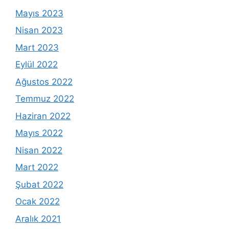
Mayıs 2023
Nisan 2023
Mart 2023
Eylül 2022
Ağustos 2022
Temmuz 2022
Haziran 2022
Mayıs 2022
Nisan 2022
Mart 2022
Şubat 2022
Ocak 2022
Aralık 2021