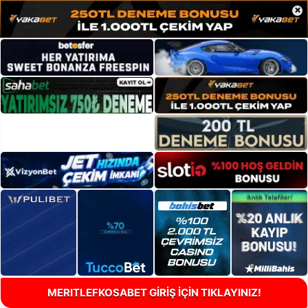
×
MERITLEFKOSABET GİRİŞ İÇİN TIKLAYINIZ!