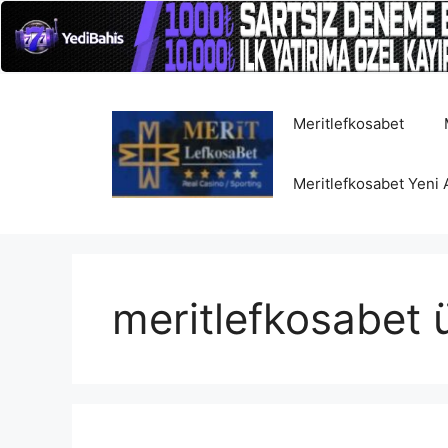
İçeriğe
atla
Meritlefkosabet
Meritlefkosabet Yeni 
meritlefkosabet ü