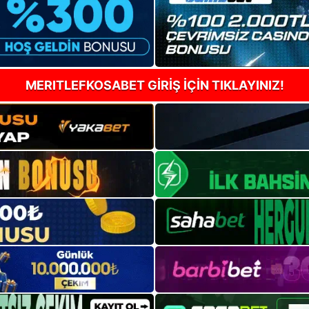
MERITLEFKOSABET GİRİŞ İÇİN TIKLAYINIZ!