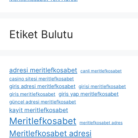
Etiket Bulutu
adresi meritlefkosabet
canli meritlefkosabet
casino sitesi meritlefkosabet
giris adresi meritlefkosabet
girisi meritlefkosabet
giris yap meritlefkosabet
giris meritlefkosabet
güncel adresi meritlefkosabet
kayit meritlefkosabet
Meritlefkosabet
meritlefkosabet adres
Meritlefkosabet adresi