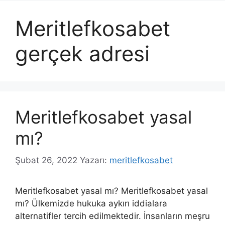
Meritlefkosabet
gerçek adresi
Meritlefkosabet yasal
mı?
Şubat 26, 2022
Yazarı:
meritlefkosabet
Meritlefkosabet yasal mı? Meritlefkosabet yasal
mı? Ülkemizde hukuka aykırı iddialara
alternatifler tercih edilmektedir. İnsanların meşru