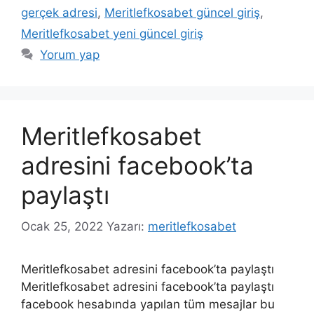
gerçek adresi
,
Meritlefkosabet güncel giriş
,
Meritlefkosabet yeni güncel giriş
Yorum yap
Meritlefkosabet
adresini facebook’ta
paylaştı
Ocak 25, 2022
Yazarı:
meritlefkosabet
Meritlefkosabet adresini facebook’ta paylaştı
Meritlefkosabet adresini facebook’ta paylaştı
facebook hesabında yapılan tüm mesajlar bu