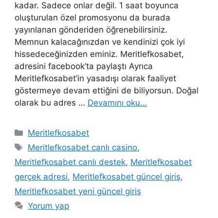
kadar. Sadece onlar değil. 1 saat boyunca
oluşturulan özel promosyonu da burada
yayınlanan gönderiden öğrenebilirsiniz.
Memnun kalacağınızdan ve kendinizi çok iyi
hissedeceğinizden eminiz. Meritlefkosabet,
adresini facebook’ta paylaştı Ayrıca
Meritlefkosabet’in yasadışı olarak faaliyet
göstermeye devam ettiğini de biliyorsun. Doğal
olarak bu adres …
Devamını oku…
Kategoriler
Meritlefkosabet
Etiketler
Meritlefkosabet canlı casino
,
Meritlefkosabet canlı destek
,
Meritlefkosabet
gerçek adresi
,
Meritlefkosabet güncel giriş
,
Meritlefkosabet yeni güncel giriş
Yorum yap