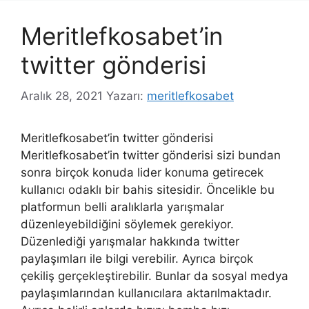
Meritlefkosabet’in
twitter gönderisi
Aralık 28, 2021
Yazarı:
meritlefkosabet
Meritlefkosabet’in twitter gönderisi
Meritlefkosabet’in twitter gönderisi sizi bundan
sonra birçok konuda lider konuma getirecek
kullanıcı odaklı bir bahis sitesidir. Öncelikle bu
platformun belli aralıklarla yarışmalar
düzenleyebildiğini söylemek gerekiyor.
Düzenlediği yarışmalar hakkında twitter
paylaşımları ile bilgi verebilir. Ayrıca birçok
çekiliş gerçekleştirebilir. Bunlar da sosyal medya
paylaşımlarından kullanıcılara aktarılmaktadır.