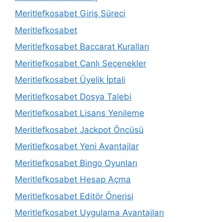
Meritlefkosabet Giriş Süreci
Meritlefkosabet
Meritlefkosabet Baccarat Kuralları
Meritlefkosabet Canlı Seçenekler
Meritlefkosabet Üyelik İptali
Meritlefkosabet Dosya Talebi
Meritlefkosabet Lisans Yenileme
Meritlefkosabet Jackpot Öncüsü
Meritlefkosabet Yeni Avantajlar
Meritlefkosabet Bingo Oyunları
Meritlefkosabet Hesap Açma
Meritlefkosabet Editör Önerisi
Meritlefkosabet Uygulama Avantajları