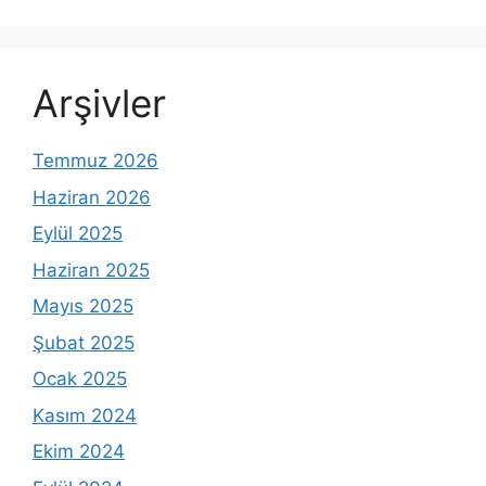
Arşivler
Temmuz 2026
Haziran 2026
Eylül 2025
Haziran 2025
Mayıs 2025
Şubat 2025
Ocak 2025
Kasım 2024
Ekim 2024