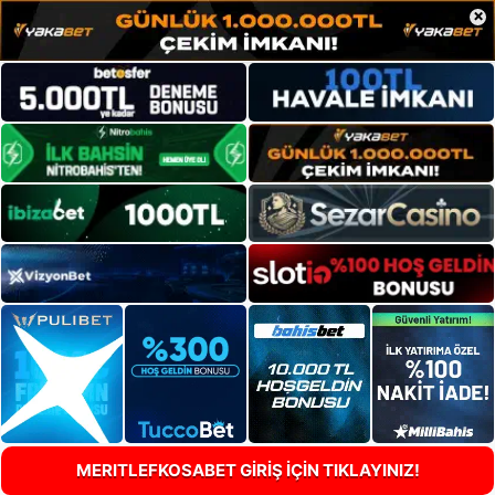
×
MERITLEFKOSABET GİRİŞ İÇİN TIKLAYINIZ!