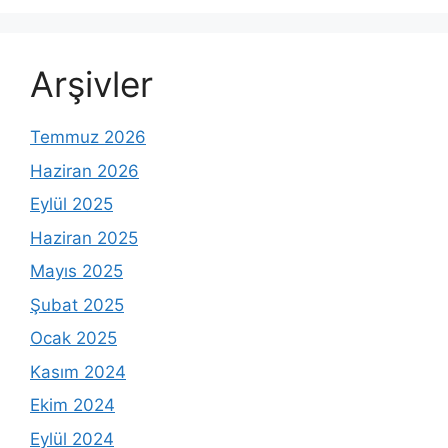
Arşivler
Temmuz 2026
Haziran 2026
Eylül 2025
Haziran 2025
Mayıs 2025
Şubat 2025
Ocak 2025
Kasım 2024
Ekim 2024
Eylül 2024