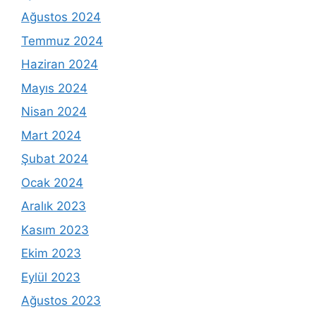
Ağustos 2024
Temmuz 2024
Haziran 2024
Mayıs 2024
Nisan 2024
Mart 2024
Şubat 2024
Ocak 2024
Aralık 2023
Kasım 2023
Ekim 2023
Eylül 2023
Ağustos 2023