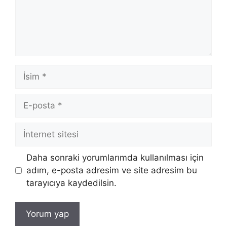
İsim
E-
posta
İnternet
sitesi
Daha sonraki yorumlarımda kullanılması için
adım, e-posta adresim ve site adresim bu
tarayıcıya kaydedilsin.