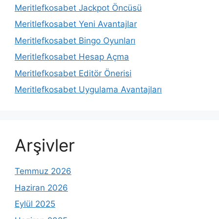
Meritlefkosabet Jackpot Öncüsü
Meritlefkosabet Yeni Avantajlar
Meritlefkosabet Bingo Oyunları
Meritlefkosabet Hesap Açma
Meritlefkosabet Editör Önerisi
Meritlefkosabet Uygulama Avantajları
Arşivler
Temmuz 2026
Haziran 2026
Eylül 2025