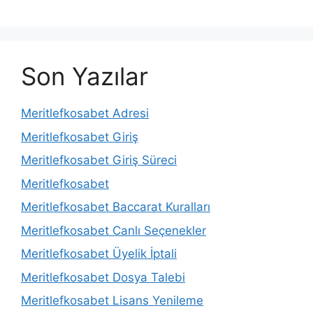
Son Yazılar
Meritlefkosabet Adresi
Meritlefkosabet Giriş
Meritlefkosabet Giriş Süreci
Meritlefkosabet
Meritlefkosabet Baccarat Kuralları
Meritlefkosabet Canlı Seçenekler
Meritlefkosabet Üyelik İptali
Meritlefkosabet Dosya Talebi
Meritlefkosabet Lisans Yenileme