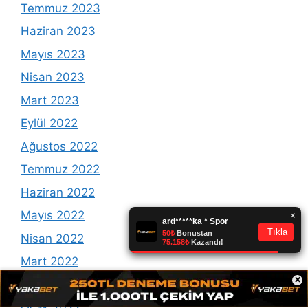
Temmuz 2023
Haziran 2023
Mayıs 2023
Nisan 2023
Mart 2023
Eylül 2022
Ağustos 2022
Temmuz 2022
Haziran 2022
Mayıs 2022
Nisan 2022
Mart 2022
×
Şubat 2022
Ocak 2022