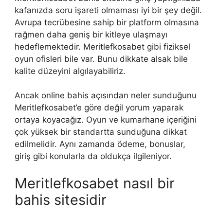
kafanızda soru işareti olmaması iyi bir şey değil.
Avrupa tecrübesine sahip bir platform olmasına
rağmen daha geniş bir kitleye ulaşmayı
hedeflemektedir. Meritlefkosabet gibi fiziksel
oyun ofisleri bile var. Bunu dikkate alsak bile
kalite düzeyini algılayabiliriz.
Ancak online bahis açısından neler sunduğunu
Meritlefkosabet’e göre değil yorum yaparak
ortaya koyacağız. Oyun ve kumarhane içeriğini
çok yüksek bir standartta sunduğuna dikkat
edilmelidir. Aynı zamanda ödeme, bonuslar,
giriş gibi konularla da oldukça ilgileniyor.
Meritlefkosabet nasıl bir
bahis sitesidir