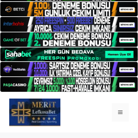
İçeriğe
atla
Menü