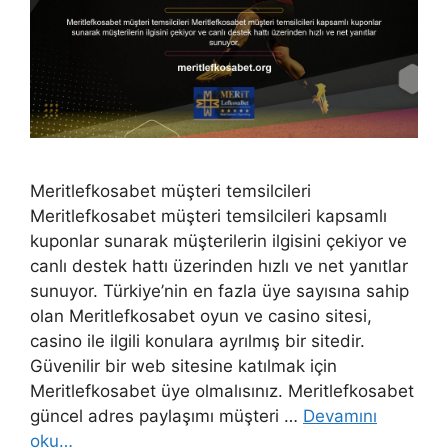
Meritlefkosabet müşteri temsilcileri
Meritlefkosabet müşteri temsilcileri kapsamlı
kuponlar sunarak müşterilerin ilgisini çekiyor ve
canlı destek hattı üzerinden hızlı ve net yanıtlar
sunuyor. Türkiye’nin en fazla üye sayısına sahip
olan Meritlefkosabet oyun ve casino sitesi,
casino ile ilgili konulara ayrılmış bir sitedir.
Güvenilir bir web sitesine katılmak için
Meritlefkosabet üye olmalısınız. Meritlefkosabet
güncel adres paylaşımı müşteri …
Devamını
oku…