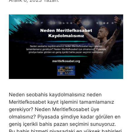
Aralık 6, 2023
Yazarı:
Neden seobahis kaydolmalısınız neden
Meritlefkosabet kayıt işlemini tamamlamanız
gerekiyor? Neden Meritlefkosabet üye
olmalısınız? Piyasada şimdiye kadar görülen en
geniş içerikli bahis pazarı seçimini sunuyoruz.
Bu bahis hizmeti piyasadaki en yüksek bahisleri