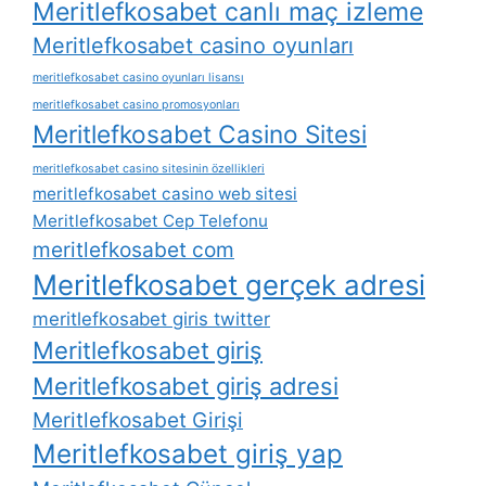
Meritlefkosabet canlı maç izleme
Meritlefkosabet casino oyunları
meritlefkosabet casino oyunları lisansı
meritlefkosabet casino promosyonları
Meritlefkosabet Casino Sitesi
meritlefkosabet casino sitesinin özellikleri
meritlefkosabet casino web sitesi
Meritlefkosabet Cep Telefonu
meritlefkosabet com
Meritlefkosabet gerçek adresi
meritlefkosabet giris twitter
Meritlefkosabet giriş
Meritlefkosabet giriş adresi
Meritlefkosabet Girişi
Meritlefkosabet giriş yap