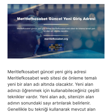
Meritlefkosabet güncel yeni giriş adresi
Meritlefkosabet web sitesi de önleme temalı
yeni bir alan adı altında olacaktır. Yeni alan
adınızı öğrenmek için kullanabileceğiniz çeşitli
teknikler vardır. Yeni alan adı, sitenizin alan
adının sonundaki sayı artırılarak belirlenir.
Genellikle bu tekniği kullanarak mevcut alan