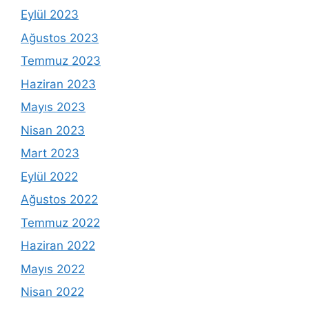
Eylül 2023
Ağustos 2023
Temmuz 2023
Haziran 2023
Mayıs 2023
Nisan 2023
Mart 2023
Eylül 2022
Ağustos 2022
Temmuz 2022
Haziran 2022
Mayıs 2022
Nisan 2022