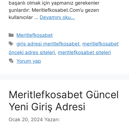
başarılı olmak için yapmanız gerekenler
şunlardır: Meritlefkosabet.Com’u gezen
kullanıcılar …
Devamını oku…
Kategoriler
Meritlefkosabet
Etiketler
giris adresi meritlefkosabet
,
meritlefkosabet
önceki adres siteleri
,
meritlefkosabet siteleri
Yorum yap
Meritlefkosabet Güncel
Yeni Giriş Adresi
Ocak 20, 2024
Yazarı: