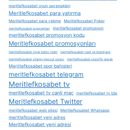
meritlefkosabet oyun seçenekleri
Meritlefkosabet para yatırma
Meritlefkosabet para çekme
Meritlefkosabet Poker
meritlefkosabet promosyon
meritlefkosabet programları
meritlefkosabet promosyon kodu
Meritlefkosabet promosyonları
meritlefkosabet royal bahis ruleti
meritlefkosabet rulet ve blackjack
meritlefkosabet sitenin mevcut süreci
meritlefkosabet spesifik olarak
Meritlefkosabet spor bahisleri
meritlefkosabet telegram
Meritlefkosabet tv
meritlefkosabet tv canli maç
meritlefkosabet tv izle
Meritlefkosabet Twitter
meritlefkosabet web sitesi
Meritlefkosabet Whatsapp
meritlefkosabet yeni adres
Meritlefkosabet yeni adresi