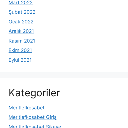
Mart 2022
Şubat 2022
Ocak 2022
Aralık 2021
Kasım 2021
Ekim 2021
Eylül 2021
Kategoriler
Meritlefkosabet
Meritlefkosabet Giriş
Meritlefkosabet Şikayet