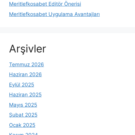
Meritlefkosabet Editör Önerisi
Meritlefkosabet Uygulama Avantajları
Arşivler
Temmuz 2026
Haziran 2026
Eylül 2025
Haziran 2025
Mayıs 2025
Şubat 2025
Ocak 2025