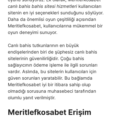
canlı bahis bahis sitesi hizmetleri
kullanıcıları
sitenin en iyi seçenekleri sunduğunu söylüyor.
Daha da önemlisi oyun çeşitliliği açısından
Meritlefkosabet, kullanıcılarına mükemmel bir
oyun deneyimi sunuyor.
Canlı bahis tutkunlarının en büyük
endişelerinden biri de şüphesiz canlı bahis
sitelerinin güvenilirliğidir. Çoğu bahis
sağlayıcının ödeme işleme ile ilgili sorunları
vardır. Aslında, bu sitelerin kullanıcıları için
güven sorunları yaratabilir. Bu bağlamda
Meritlefkosabet iyi bir itibara sahip olup
olmadığı sorusuna muhasebeci tarafından
olumlu yanıt verilmiştir.
Meritlefkosabet Erişim