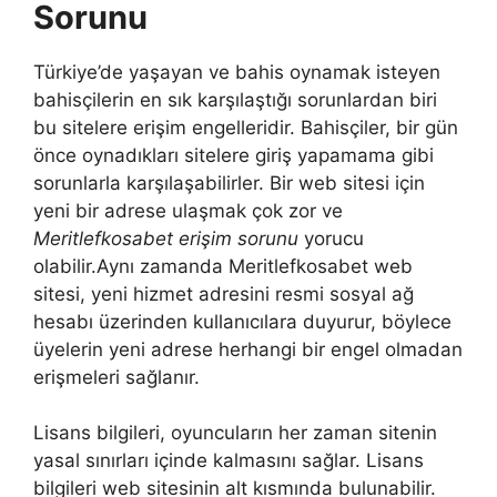
Sorunu
Türkiye’de yaşayan ve bahis oynamak isteyen
bahisçilerin en sık karşılaştığı sorunlardan biri
bu sitelere erişim engelleridir. Bahisçiler, bir gün
önce oynadıkları sitelere giriş yapamama gibi
sorunlarla karşılaşabilirler. Bir web sitesi için
yeni bir adrese ulaşmak çok zor ve
Meritlefkosabet erişim sorunu
yorucu
olabilir.Aynı zamanda Meritlefkosabet web
sitesi, yeni hizmet adresini resmi sosyal ağ
hesabı üzerinden kullanıcılara duyurur, böylece
üyelerin yeni adrese herhangi bir engel olmadan
erişmeleri sağlanır.
Lisans bilgileri, oyuncuların her zaman sitenin
yasal sınırları içinde kalmasını sağlar. Lisans
bilgileri web sitesinin alt kısmında bulunabilir.