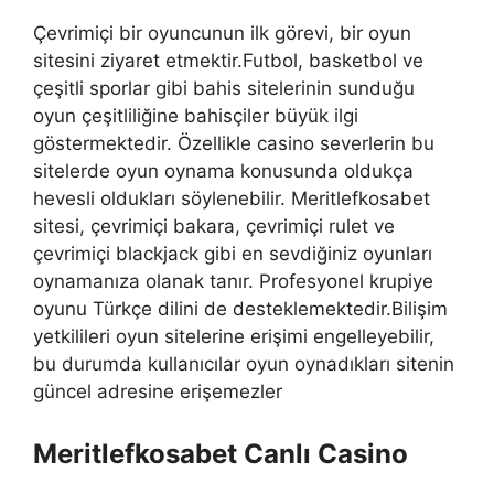
Çevrimiçi bir oyuncunun ilk görevi, bir oyun
sitesini ziyaret etmektir.Futbol, ​​basketbol ve
çeşitli sporlar gibi bahis sitelerinin sunduğu
oyun çeşitliliğine bahisçiler büyük ilgi
göstermektedir. Özellikle casino severlerin bu
sitelerde oyun oynama konusunda oldukça
hevesli oldukları söylenebilir. Meritlefkosabet
sitesi, çevrimiçi bakara, çevrimiçi rulet ve
çevrimiçi blackjack gibi en sevdiğiniz oyunları
oynamanıza olanak tanır. Profesyonel krupiye
oyunu Türkçe dilini de desteklemektedir.Bilişim
yetkilileri oyun sitelerine erişimi engelleyebilir,
bu durumda kullanıcılar oyun oynadıkları sitenin
güncel adresine erişemezler
Meritlefkosabet Canlı Casino