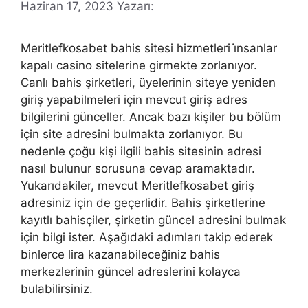
Haziran 17, 2023
Yazarı:
Meritlefkosabet bahis sitesi hizmetleri i̇nsanlar
kapalı casino sitelerine girmekte zorlanıyor.
Canlı bahis şirketleri, üyelerinin siteye yeniden
giriş yapabilmeleri için mevcut giriş adres
bilgilerini günceller. Ancak bazı kişiler bu bölüm
için site adresini bulmakta zorlanıyor. Bu
nedenle çoğu kişi ilgili bahis sitesinin adresi
nasıl bulunur sorusuna cevap aramaktadır.
Yukarıdakiler, mevcut Meritlefkosabet giriş
adresiniz için de geçerlidir. Bahis şirketlerine
kayıtlı bahisçiler, şirketin güncel adresini bulmak
için bilgi ister. Aşağıdaki adımları takip ederek
binlerce lira kazanabileceğiniz bahis
merkezlerinin güncel adreslerini kolayca
bulabilirsiniz.