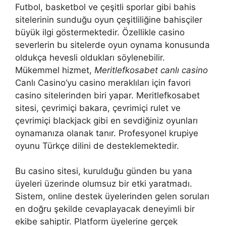
Futbol, ​​basketbol ve çeşitli sporlar gibi bahis
sitelerinin sunduğu oyun çeşitliliğine bahisçiler
büyük ilgi göstermektedir. Özellikle casino
severlerin bu sitelerde oyun oynama konusunda
oldukça hevesli oldukları söylenebilir.
Mükemmel hizmet,
Meritlefkosabet canlı casino
Canlı Casino’yu casino meraklıları için favori
casino sitelerinden biri yapar. Meritlefkosabet
sitesi, çevrimiçi bakara, çevrimiçi rulet ve
çevrimiçi blackjack gibi en sevdiğiniz oyunları
oynamanıza olanak tanır. Profesyonel krupiye
oyunu Türkçe dilini de desteklemektedir.
Bu casino sitesi, kurulduğu günden bu yana
üyeleri üzerinde olumsuz bir etki yaratmadı.
Sistem, online destek üyelerinden gelen soruları
en doğru şekilde cevaplayacak deneyimli bir
ekibe sahiptir. Platform üyelerine gerçek