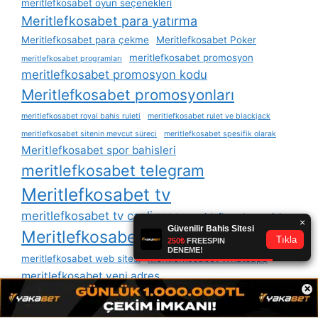
meritlefkosabet oyun seçenekleri
Meritlefkosabet para yatırma
Meritlefkosabet para çekme
Meritlefkosabet Poker
meritlefkosabet promosyon
meritlefkosabet programları
meritlefkosabet promosyon kodu
Meritlefkosabet promosyonları
meritlefkosabet royal bahis ruleti
meritlefkosabet rulet ve blackjack
meritlefkosabet sitenin mevcut süreci
meritlefkosabet spesifik olarak
Meritlefkosabet spor bahisleri
meritlefkosabet telegram
Meritlefkosabet tv
meritlefkosabet tv canli maç
meritlefkosabet tv izle
Meritlefkosabet Twitter
meritlefkosabet web sitesi
Meritlefkosabet Whatsapp
meritlefkosabet yeni adres
×
Meritlefkosabet yeni adresi
meritlefkosabet yeni giris