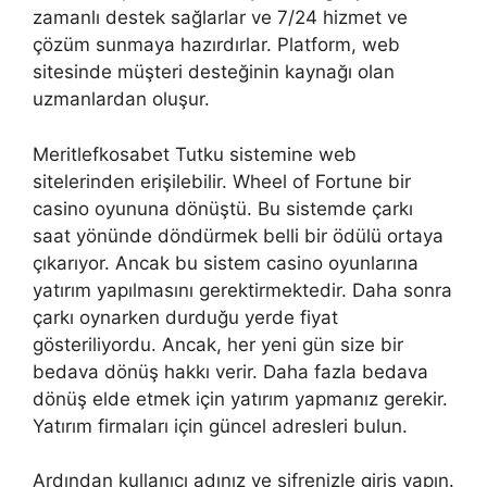
zamanlı destek sağlarlar ve 7/24 hizmet ve
çözüm sunmaya hazırdırlar. Platform, web
sitesinde müşteri desteğinin kaynağı olan
uzmanlardan oluşur.
Meritlefkosabet Tutku sistemine web
sitelerinden erişilebilir. Wheel of Fortune bir
casino oyununa dönüştü. Bu sistemde çarkı
saat yönünde döndürmek belli bir ödülü ortaya
çıkarıyor. Ancak bu sistem casino oyunlarına
yatırım yapılmasını gerektirmektedir. Daha sonra
çarkı oynarken durduğu yerde fiyat
gösteriliyordu. Ancak, her yeni gün size bir
bedava dönüş hakkı verir. Daha fazla bedava
dönüş elde etmek için yatırım yapmanız gerekir.
Yatırım firmaları için güncel adresleri bulun.
Ardından kullanıcı adınız ve şifrenizle giriş yapın.