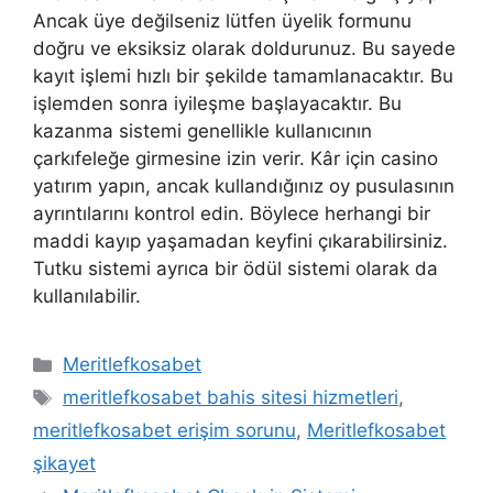
Ancak üye değilseniz lütfen üyelik formunu
doğru ve eksiksiz olarak doldurunuz. Bu sayede
kayıt işlemi hızlı bir şekilde tamamlanacaktır. Bu
işlemden sonra iyileşme başlayacaktır. Bu
kazanma sistemi genellikle kullanıcının
çarkıfeleğe girmesine izin verir. Kâr için casino
yatırım yapın, ancak kullandığınız oy pusulasının
ayrıntılarını kontrol edin. Böylece herhangi bir
maddi kayıp yaşamadan keyfini çıkarabilirsiniz.
Tutku sistemi ayrıca bir ödül sistemi olarak da
kullanılabilir.
Kategoriler
Meritlefkosabet
Etiketler
meritlefkosabet bahis sitesi hizmetleri
,
meritlefkosabet erişim sorunu
,
Meritlefkosabet
şikayet
Yazı