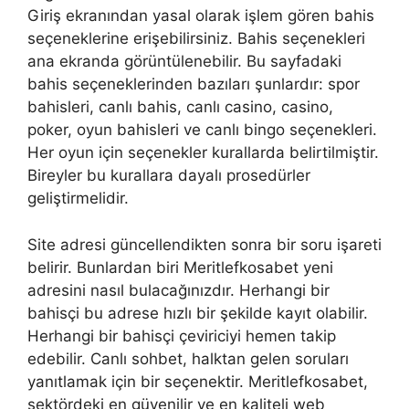
Giriş ekranından yasal olarak işlem gören bahis
seçeneklerine erişebilirsiniz. Bahis seçenekleri
ana ekranda görüntülenebilir. Bu sayfadaki
bahis seçeneklerinden bazıları şunlardır: spor
bahisleri, canlı bahis, canlı casino, casino,
poker, oyun bahisleri ve canlı bingo seçenekleri.
Her oyun için seçenekler kurallarda belirtilmiştir.
Bireyler bu kurallara dayalı prosedürler
geliştirmelidir.
Site adresi güncellendikten sonra bir soru işareti
belirir. Bunlardan biri Meritlefkosabet yeni
adresini nasıl bulacağınızdır. Herhangi bir
bahisçi bu adrese hızlı bir şekilde kayıt olabilir.
Herhangi bir bahisçi çeviriciyi hemen takip
edebilir. Canlı sohbet, halktan gelen soruları
yanıtlamak için bir seçenektir. Meritlefkosabet,
sektördeki en güvenilir ve en kaliteli web