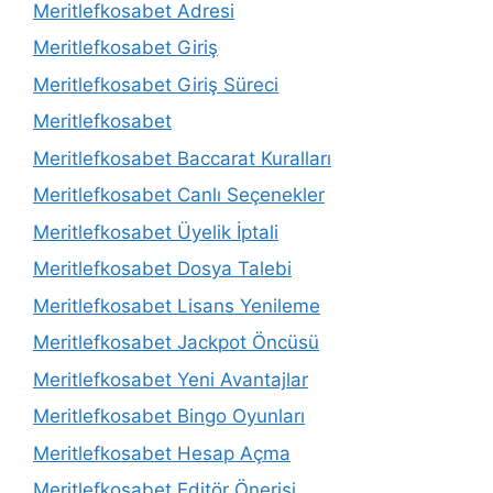
Meritlefkosabet Adresi
Meritlefkosabet Giriş
Meritlefkosabet Giriş Süreci
Meritlefkosabet
Meritlefkosabet Baccarat Kuralları
Meritlefkosabet Canlı Seçenekler
Meritlefkosabet Üyelik İptali
Meritlefkosabet Dosya Talebi
Meritlefkosabet Lisans Yenileme
Meritlefkosabet Jackpot Öncüsü
Meritlefkosabet Yeni Avantajlar
Meritlefkosabet Bingo Oyunları
Meritlefkosabet Hesap Açma
Meritlefkosabet Editör Önerisi