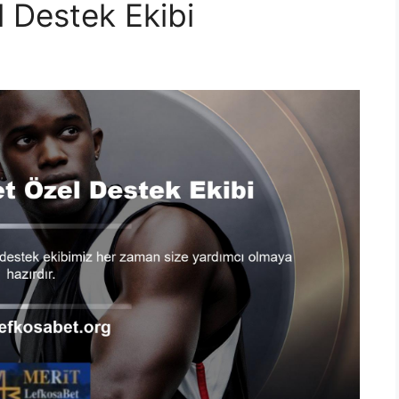
 Destek Ekibi