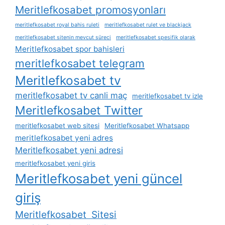
Meritlefkosabet promosyonları
meritlefkosabet royal bahis ruleti
meritlefkosabet rulet ve blackjack
meritlefkosabet sitenin mevcut süreci
meritlefkosabet spesifik olarak
Meritlefkosabet spor bahisleri
meritlefkosabet telegram
Meritlefkosabet tv
meritlefkosabet tv canli maç
meritlefkosabet tv izle
Meritlefkosabet Twitter
meritlefkosabet web sitesi
Meritlefkosabet Whatsapp
meritlefkosabet yeni adres
Meritlefkosabet yeni adresi
meritlefkosabet yeni giris
Meritlefkosabet yeni güncel
giriş
Meritlefkosabet Sitesi