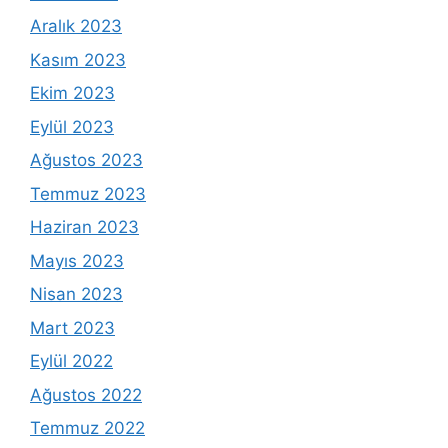
Aralık 2023
Kasım 2023
Ekim 2023
Eylül 2023
Ağustos 2023
Temmuz 2023
Haziran 2023
Mayıs 2023
Nisan 2023
Mart 2023
Eylül 2022
Ağustos 2022
Temmuz 2022