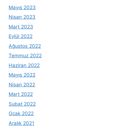
Mayıs 2023
Nisan 2023
Mart 2023
Eylül 2022
Ağustos 2022
Temmuz 2022
Haziran 2022
Mayıs 2022
Nisan 2022
Mart 2022
Şubat 2022
Ocak 2022
Aralık 2021