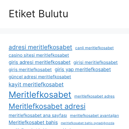
Etiket Bulutu
adresi meritlefkosabet
canli meritlefkosabet
casino sitesi meritlefkosabet
giris adresi meritlefkosabet
girisi meritlefkosabet
giris yap meritlefkosabet
giris meritlefkosabet
güncel adresi meritlefkosabet
kayit meritlefkosabet
Meritlefkosabet
meritlefkosabet adres
Meritlefkosabet adresi
meritlefkosabet ana sayfası
meritlefkosabet avantajları
Meritlefkosabet bahis
meritlefkosabet bahis oynadığınızda