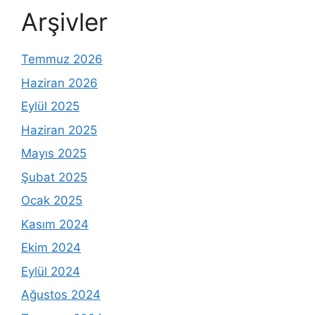
Arşivler
Temmuz 2026
Haziran 2026
Eylül 2025
Haziran 2025
Mayıs 2025
Şubat 2025
Ocak 2025
Kasım 2024
Ekim 2024
Eylül 2024
Ağustos 2024