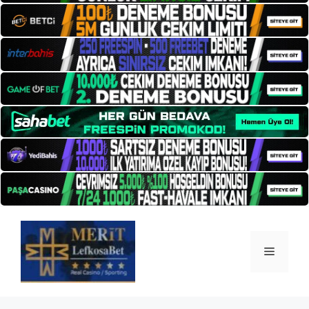
İçeriğe
atla
Menü