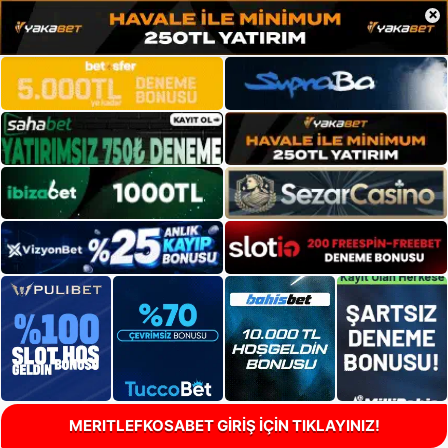
×
MERITLEFKOSABET GİRİŞ İÇİN TIKLAYINIZ!