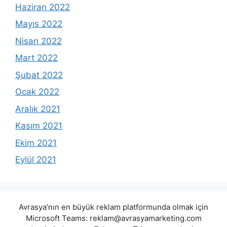
Haziran 2022
Mayıs 2022
Nisan 2022
Mart 2022
Şubat 2022
Ocak 2022
Aralık 2021
Kasım 2021
Ekim 2021
Eylül 2021
Avrasya'nın en büyük reklam platformunda olmak için
Microsoft Teams:
reklam@avrasyamarketing.com