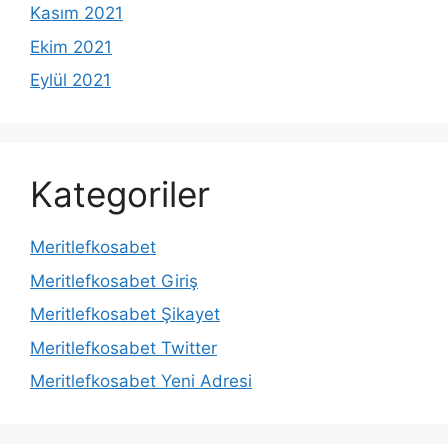
Kasım 2021
Ekim 2021
Eylül 2021
Kategoriler
Meritlefkosabet
Meritlefkosabet Giriş
Meritlefkosabet Şikayet
Meritlefkosabet Twitter
Meritlefkosabet Yeni Adresi