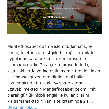
Meritlefkosabet ödeme işlem türleri sms, e-
posta, telefon vb. rastgele bir diğer teknik ile
uygulanan para çekim istekleri prosedüre
alınmamaktadır. Para çekim prosedürleri çok
kısa vakitlerde yerine getirilmemektedirler, lakin
ek finansal güven denetimleri gibi haller
lüzumdakinde bu vakit 24 saate kadar
uzayabilmektedir. Meritlefkosabet çekim limiti
olarak günlük hiçbir engel ile kullanıcılarını
kısıtlamamaktadır. Yani site ortamında 24 …
Devamını oku…