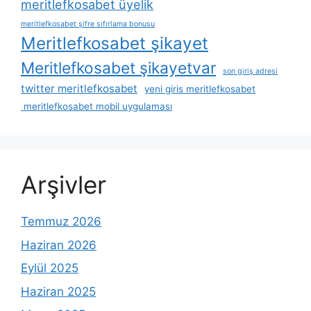
meritlefkosabet üyelik
meritlefkosabet şifre sıfırlama bonusu
Meritlefkosabet şikayet
Meritlefkosabet şikayetvar
son giriş adresi
twitter meritlefkosabet
yeni giris meritlefkosabet
meritlefkosabet mobil uygulaması
Arşivler
Temmuz 2026
Haziran 2026
Eylül 2025
Haziran 2025