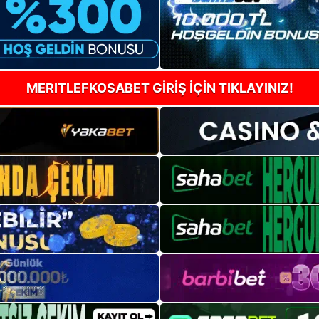
MERITLEFKOSABET GİRİŞ İÇİN TIKLAYINIZ!