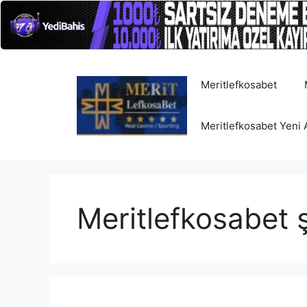
İçeriğe
atla
Meritlefkosabet
Meritlefkosabet Yeni 
Meritlefkosabet şi