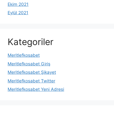
Ekim 2021
Eylül 2021
Kategoriler
Meritlefkosabet
Meritlefkosabet Giriş
Meritlefkosabet Şikayet
Meritlefkosabet Twitter
Meritlefkosabet Yeni Adresi