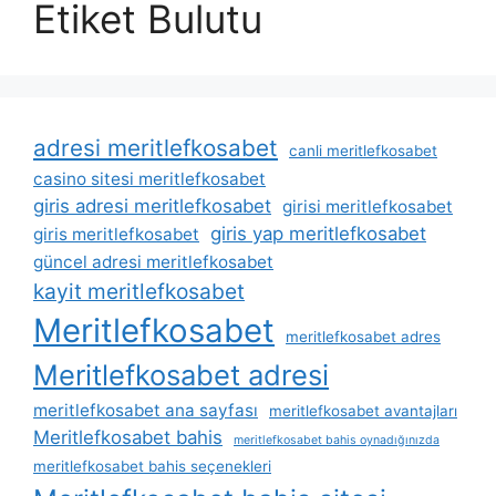
Etiket Bulutu
adresi meritlefkosabet
canli meritlefkosabet
casino sitesi meritlefkosabet
giris adresi meritlefkosabet
girisi meritlefkosabet
giris yap meritlefkosabet
giris meritlefkosabet
güncel adresi meritlefkosabet
kayit meritlefkosabet
Meritlefkosabet
meritlefkosabet adres
Meritlefkosabet adresi
meritlefkosabet ana sayfası
meritlefkosabet avantajları
Meritlefkosabet bahis
meritlefkosabet bahis oynadığınızda
meritlefkosabet bahis seçenekleri