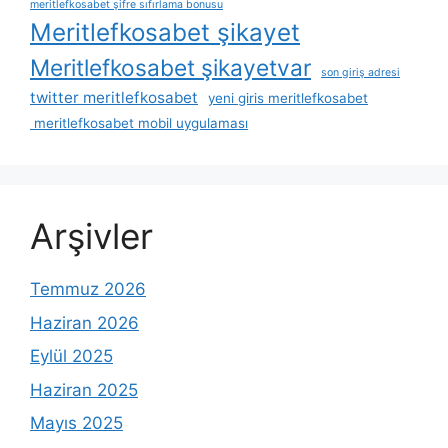
meritlefkosabet şifre sıfırlama bonusu
Meritlefkosabet şikayet
Meritlefkosabet şikayetvar
son giriş adresi
twitter meritlefkosabet
yeni giris meritlefkosabet
meritlefkosabet mobil uygulaması
Arşivler
Temmuz 2026
Haziran 2026
Eylül 2025
Haziran 2025
Mayıs 2025