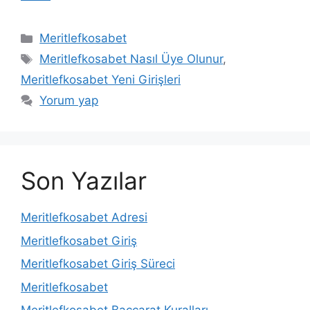
Kategoriler
Meritlefkosabet
Etiketler
Meritlefkosabet Nasıl Üye Olunur
,
Meritlefkosabet Yeni Girişleri
Yorum yap
Son Yazılar
Meritlefkosabet Adresi
Meritlefkosabet Giriş
Meritlefkosabet Giriş Süreci
Meritlefkosabet