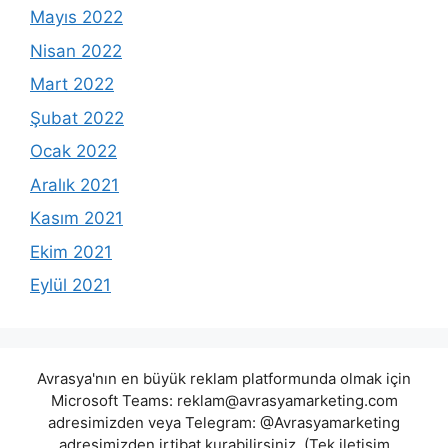
Mayıs 2022
Nisan 2022
Mart 2022
Şubat 2022
Ocak 2022
Aralık 2021
Kasım 2021
Ekim 2021
Eylül 2021
Avrasya'nın en büyük reklam platformunda olmak için
Microsoft Teams:
reklam@avrasyamarketing.com
adresimizden veya Telegram: @Avrasyamarketing
adresimizden irtibat kurabilirsiniz. (Tek iletişim