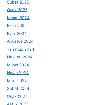
Şubat 2025
Ocak 2025
Kasım 2024
Ekim 2024
Eylül 2024
Ağustos 2024
Temmuz 2024
Haziran 2024
Mayıs 2024
Nisan 2024
Mart 2024
Şubat 2024
Ocak 2024
Aralık 2023