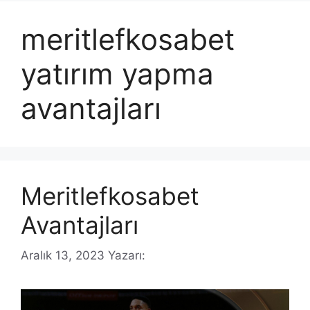
meritlefkosabet
yatırım yapma
avantajları
Meritlefkosabet
Avantajları
Aralık 13, 2023
Yazarı: