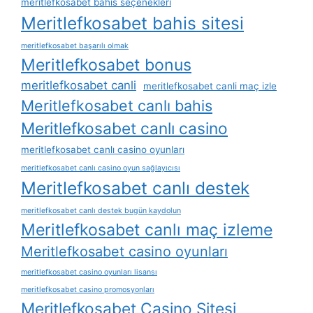
meritlefkosabet bahis seçenekleri
Meritlefkosabet bahis sitesi
meritlefkosabet başarılı olmak
Meritlefkosabet bonus
meritlefkosabet canli
meritlefkosabet canli maç izle
Meritlefkosabet canlı bahis
Meritlefkosabet canlı casino
meritlefkosabet canlı casino oyunları
meritlefkosabet canlı casino oyun sağlayıcısı
Meritlefkosabet canlı destek
meritlefkosabet canlı destek bugün kaydolun
Meritlefkosabet canlı maç izleme
Meritlefkosabet casino oyunları
meritlefkosabet casino oyunları lisansı
meritlefkosabet casino promosyonları
Meritlefkosabet Casino Sitesi