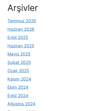
Arşivler
Temmuz 2026
Haziran 2026
Eylül 2025
Haziran 2025
Mayıs 2025
Şubat 2025
Ocak 2025
Kasım 2024
Ekim 2024
Eylül 2024
Ağustos 2024