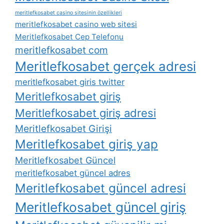
meritlefkosabet casino sitesinin özellikleri
meritlefkosabet casino web sitesi
Meritlefkosabet Cep Telefonu
meritlefkosabet com
Meritlefkosabet gerçek adresi
meritlefkosabet giris twitter
Meritlefkosabet giriş
Meritlefkosabet giriş adresi
Meritlefkosabet Girişi
Meritlefkosabet giriş yap
Meritlefkosabet Güncel
meritlefkosabet güncel adres
Meritlefkosabet güncel adresi
Meritlefkosabet güncel giriş