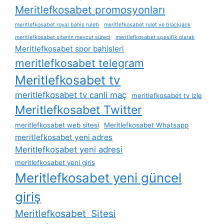
Meritlefkosabet promosyonları
meritlefkosabet royal bahis ruleti
meritlefkosabet rulet ve blackjack
meritlefkosabet sitenin mevcut süreci
meritlefkosabet spesifik olarak
Meritlefkosabet spor bahisleri
meritlefkosabet telegram
Meritlefkosabet tv
meritlefkosabet tv canli maç
meritlefkosabet tv izle
Meritlefkosabet Twitter
meritlefkosabet web sitesi
Meritlefkosabet Whatsapp
meritlefkosabet yeni adres
Meritlefkosabet yeni adresi
meritlefkosabet yeni giris
Meritlefkosabet yeni güncel
giriş
Meritlefkosabet Sitesi