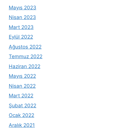
Mayıs 2023
Nisan 2023
Mart 2023
Eylül 2022
Ağustos 2022
Temmuz 2022
Haziran 2022
Mayıs 2022
Nisan 2022
Mart 2022
Şubat 2022
Ocak 2022
Aralık 2021