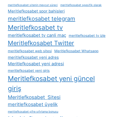
meritlefkosabet sitenin mevcut süreci
meritlefkosabet spesifik olarak
Meritlefkosabet spor bahisleri
meritlefkosabet telegram
Meritlefkosabet tv
meritlefkosabet tv canli maç
meritlefkosabet tv izle
Meritlefkosabet Twitter
meritlefkosabet web sitesi
Meritlefkosabet Whatsapp
meritlefkosabet yeni adres
Meritlefkosabet yeni adresi
meritlefkosabet yeni giris
Meritlefkosabet yeni güncel
giriş
Meritlefkosabet Sitesi
meritlefkosabet üyelik
meritlefkosabet şifre sıfırlama bonusu