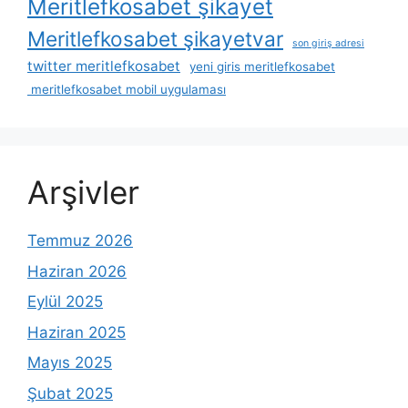
Meritlefkosabet şikayet
Meritlefkosabet şikayetvar
son giriş adresi
twitter meritlefkosabet
yeni giris meritlefkosabet
meritlefkosabet mobil uygulaması
Arşivler
Temmuz 2026
Haziran 2026
Eylül 2025
Haziran 2025
Mayıs 2025
Şubat 2025