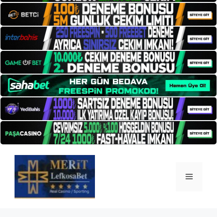
İçeriğe
atla
Menü