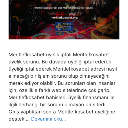
Meritlefkosabet üyelik iptali Meritlefkosabet
üyelik sorunu. Bu davada üyeliği iptal ederek
üyeliği iptal ederek Meritlefkosabet adresi nasıl
alınacağı bir işlem sorunu olup olmayacağını
merak ediyor olabilir. Bu sorunları olan insanlar
için, özellikle farklı web sitelerinde çok garip.
Meritlefkosabet bahisleri, üyelik finansmanı ile
ilgili herhangi bir sorunu olmayan bir sitedir.
Giriş yaptıktan sonra Meritlefkosabet üyeliğine
destek …
Devamını oku…