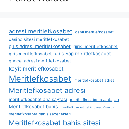
adresi meritlefkosabet
canli meritlefkosabet
casino sitesi meritlefkosabet
giris adresi meritlefkosabet
girisi meritlefkosabet
giris yap meritlefkosabet
giris meritlefkosabet
güncel adresi meritlefkosabet
kayit meritlefkosabet
Meritlefkosabet
meritlefkosabet adres
Meritlefkosabet adresi
meritlefkosabet ana sayfası
meritlefkosabet avantajları
Meritlefkosabet bahis
meritlefkosabet bahis oynadığınızda
meritlefkosabet bahis seçenekleri
Meritlefkosabet bahis sitesi