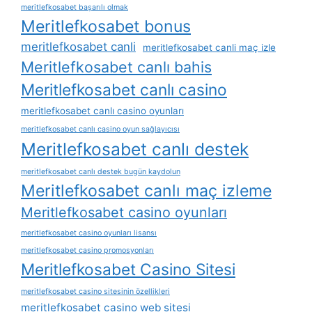
meritlefkosabet başarılı olmak
Meritlefkosabet bonus
meritlefkosabet canli
meritlefkosabet canli maç izle
Meritlefkosabet canlı bahis
Meritlefkosabet canlı casino
meritlefkosabet canlı casino oyunları
meritlefkosabet canlı casino oyun sağlayıcısı
Meritlefkosabet canlı destek
meritlefkosabet canlı destek bugün kaydolun
Meritlefkosabet canlı maç izleme
Meritlefkosabet casino oyunları
meritlefkosabet casino oyunları lisansı
meritlefkosabet casino promosyonları
Meritlefkosabet Casino Sitesi
meritlefkosabet casino sitesinin özellikleri
meritlefkosabet casino web sitesi