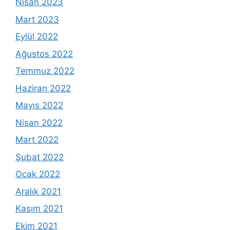
Nisan 2023
Mart 2023
Eylül 2022
Ağustos 2022
Temmuz 2022
Haziran 2022
Mayıs 2022
Nisan 2022
Mart 2022
Şubat 2022
Ocak 2022
Aralık 2021
Kasım 2021
Ekim 2021