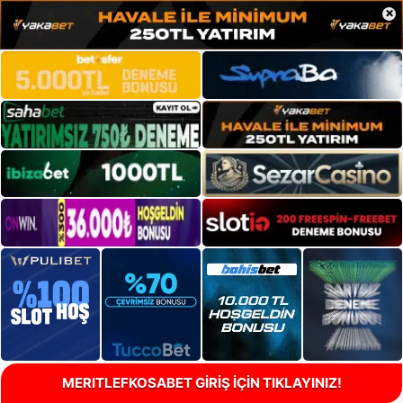
×
MERITLEFKOSABET GİRİŞ İÇİN TIKLAYINIZ!