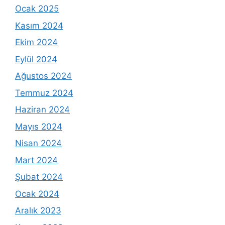
Ocak 2025
Kasım 2024
Ekim 2024
Eylül 2024
Ağustos 2024
Temmuz 2024
Haziran 2024
Mayıs 2024
Nisan 2024
Mart 2024
Şubat 2024
Ocak 2024
Aralık 2023