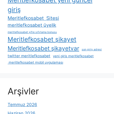
giriş
Meritlefkosabet Sitesi
meritlefkosabet üyelik
meritlefkosabet şifre sıfırlama bonusu
Meritlefkosabet şikayet
Meritlefkosabet şikayetvar
son giriş adresi
twitter meritlefkosabet
yeni giris meritlefkosabet
meritlefkosabet mobil uygulaması
Arşivler
Temmuz 2026
Haziran 2026