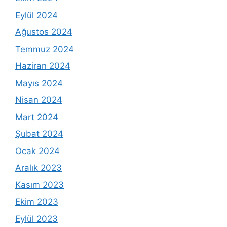
Eylül 2024
Ağustos 2024
Temmuz 2024
Haziran 2024
Mayıs 2024
Nisan 2024
Mart 2024
Şubat 2024
Ocak 2024
Aralık 2023
Kasım 2023
Ekim 2023
Eylül 2023