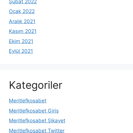
Şubat 2022
Ocak 2022
Aralık 2021
Kasım 2021
Ekim 2021
Eylül 2021
Kategoriler
Meritlefkosabet
Meritlefkosabet Giriş
Meritlefkosabet Şikayet
Meritlefkosabet Twitter