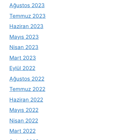
Ağustos 2023
Temmuz 2023
Haziran 2023
Mayıs 2023
Nisan 2023
Mart 2023
Eylül 2022
Ağustos 2022
Temmuz 2022
Haziran 2022
Mayıs 2022
Nisan 2022
Mart 2022