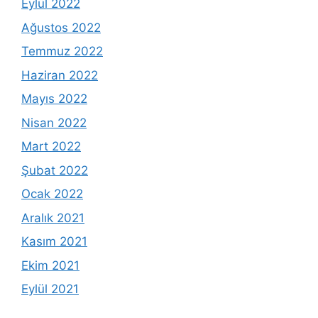
Eylül 2022
Ağustos 2022
Temmuz 2022
Haziran 2022
Mayıs 2022
Nisan 2022
Mart 2022
Şubat 2022
Ocak 2022
Aralık 2021
Kasım 2021
Ekim 2021
Eylül 2021