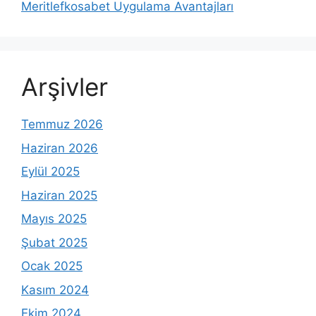
Meritlefkosabet Uygulama Avantajları
Arşivler
Temmuz 2026
Haziran 2026
Eylül 2025
Haziran 2025
Mayıs 2025
Şubat 2025
Ocak 2025
Kasım 2024
Ekim 2024