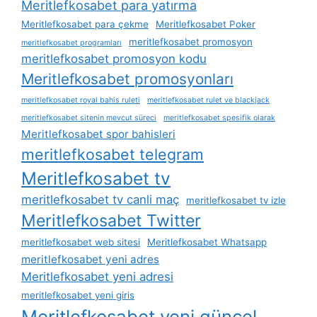
Meritlefkosabet para yatırma
Meritlefkosabet para çekme
Meritlefkosabet Poker
meritlefkosabet promosyon
meritlefkosabet programları
meritlefkosabet promosyon kodu
Meritlefkosabet promosyonları
meritlefkosabet royal bahis ruleti
meritlefkosabet rulet ve blackjack
meritlefkosabet sitenin mevcut süreci
meritlefkosabet spesifik olarak
Meritlefkosabet spor bahisleri
meritlefkosabet telegram
Meritlefkosabet tv
meritlefkosabet tv canli maç
meritlefkosabet tv izle
Meritlefkosabet Twitter
meritlefkosabet web sitesi
Meritlefkosabet Whatsapp
meritlefkosabet yeni adres
Meritlefkosabet yeni adresi
meritlefkosabet yeni giris
Meritlefkosabet yeni güncel