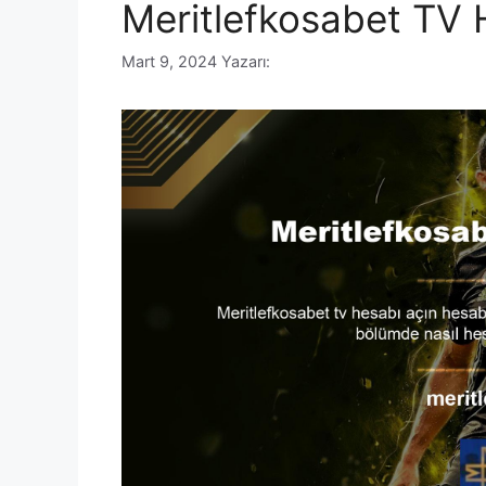
Meritlefkosabet TV 
Mart 9, 2024
Yazarı: