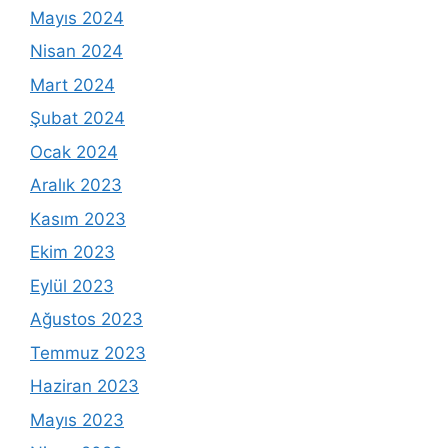
Mayıs 2024
Nisan 2024
Mart 2024
Şubat 2024
Ocak 2024
Aralık 2023
Kasım 2023
Ekim 2023
Eylül 2023
Ağustos 2023
Temmuz 2023
Haziran 2023
Mayıs 2023