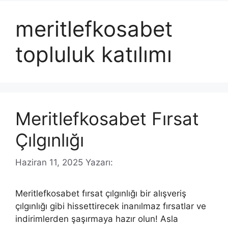
meritlefkosabet
topluluk katılımı
Meritlefkosabet Fırsat
Çılgınlığı
Haziran 11, 2025
Yazarı:
Meritlefkosabet fırsat çılgınlığı bir alışveriş
çılgınlığı gibi hissettirecek inanılmaz fırsatlar ve
indirimlerden şaşırmaya hazır olun! Asla