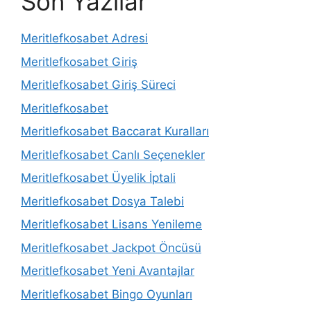
Son Yazılar
Meritlefkosabet Adresi
Meritlefkosabet Giriş
Meritlefkosabet Giriş Süreci
Meritlefkosabet
Meritlefkosabet Baccarat Kuralları
Meritlefkosabet Canlı Seçenekler
Meritlefkosabet Üyelik İptali
Meritlefkosabet Dosya Talebi
Meritlefkosabet Lisans Yenileme
Meritlefkosabet Jackpot Öncüsü
Meritlefkosabet Yeni Avantajlar
Meritlefkosabet Bingo Oyunları