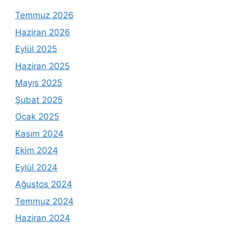
Temmuz 2026
Haziran 2026
Eylül 2025
Haziran 2025
Mayıs 2025
Şubat 2025
Ocak 2025
Kasım 2024
Ekim 2024
Eylül 2024
Ağustos 2024
Temmuz 2024
Haziran 2024