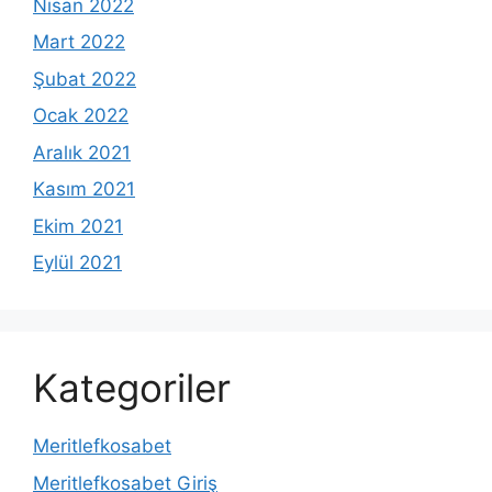
Nisan 2022
Mart 2022
Şubat 2022
Ocak 2022
Aralık 2021
Kasım 2021
Ekim 2021
Eylül 2021
Kategoriler
Meritlefkosabet
Meritlefkosabet Giriş