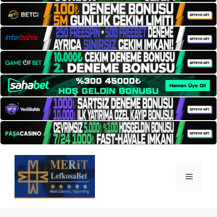
İçeriğe
atla
Menü