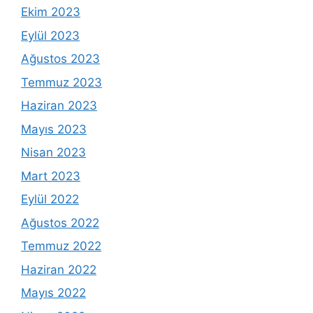
Ekim 2023
Eylül 2023
Ağustos 2023
Temmuz 2023
Haziran 2023
Mayıs 2023
Nisan 2023
Mart 2023
Eylül 2022
Ağustos 2022
Temmuz 2022
Haziran 2022
Mayıs 2022