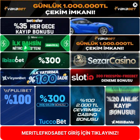
×
MERITLEFKOSABET GİRİŞ İÇİN TIKLAYINIZ!