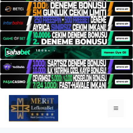
İçeriğe
atla
Menü