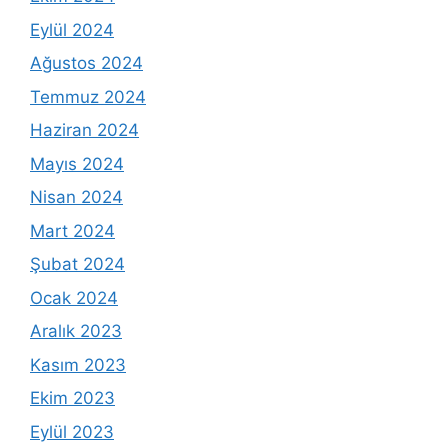
Eylül 2024
Ağustos 2024
Temmuz 2024
Haziran 2024
Mayıs 2024
Nisan 2024
Mart 2024
Şubat 2024
Ocak 2024
Aralık 2023
Kasım 2023
Ekim 2023
Eylül 2023