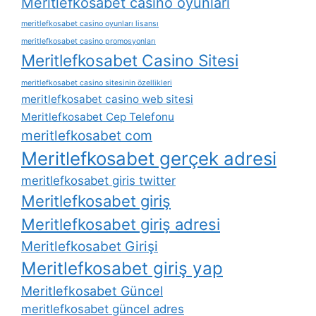
Meritlefkosabet casino oyunları
meritlefkosabet casino oyunları lisansı
meritlefkosabet casino promosyonları
Meritlefkosabet Casino Sitesi
meritlefkosabet casino sitesinin özellikleri
meritlefkosabet casino web sitesi
Meritlefkosabet Cep Telefonu
meritlefkosabet com
Meritlefkosabet gerçek adresi
meritlefkosabet giris twitter
Meritlefkosabet giriş
Meritlefkosabet giriş adresi
Meritlefkosabet Girişi
Meritlefkosabet giriş yap
Meritlefkosabet Güncel
meritlefkosabet güncel adres