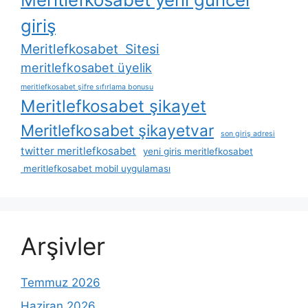
giriş
Meritlefkosabet Sitesi
meritlefkosabet üyelik
meritlefkosabet şifre sıfırlama bonusu
Meritlefkosabet şikayet
Meritlefkosabet şikayetvar
son giriş adresi
twitter meritlefkosabet
yeni giris meritlefkosabet
meritlefkosabet mobil uygulaması
Arşivler
Temmuz 2026
Haziran 2026