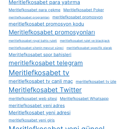
Meritlefkosabet para yatırma
Meritlefkosabet para çekme
Meritlefkosabet Poker
meritlefkosabet promosyon
meritlefkosabet programları
meritlefkosabet promosyon kodu
Meritlefkosabet promosyonları
meritlefkosabet royal bahis ruleti
meritlefkosabet rulet ve blackjack
meritlefkosabet sitenin mevcut süreci
meritlefkosabet spesifik olarak
Meritlefkosabet spor bahisleri
meritlefkosabet telegram
Meritlefkosabet tv
meritlefkosabet tv canli maç
meritlefkosabet tv izle
Meritlefkosabet Twitter
meritlefkosabet web sitesi
Meritlefkosabet Whatsapp
meritlefkosabet yeni adres
Meritlefkosabet yeni adresi
meritlefkosabet yeni giris
Meritlefkosabet yeni güncel