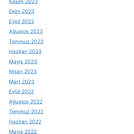
Kasım 2023
Ekim 2023
Eylül 2023
Ağustos 2023
Temmuz 2023
Haziran 2023
Mayıs 2023
Nisan 2023
Mart 2023
Eylül 2022
Ağustos 2022
Temmuz 2022
Haziran 2022
Mayıs 2022