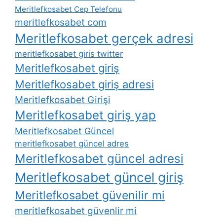
Meritlefkosabet Cep Telefonu
meritlefkosabet com
Meritlefkosabet gerçek adresi
meritlefkosabet giris twitter
Meritlefkosabet giriş
Meritlefkosabet giriş adresi
Meritlefkosabet Girişi
Meritlefkosabet giriş yap
Meritlefkosabet Güncel
meritlefkosabet güncel adres
Meritlefkosabet güncel adresi
Meritlefkosabet güncel giriş
Meritlefkosabet güvenilir mi
meritlefkosabet güvenlir mi