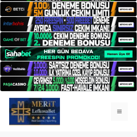
İçeriğe
atla
Menü