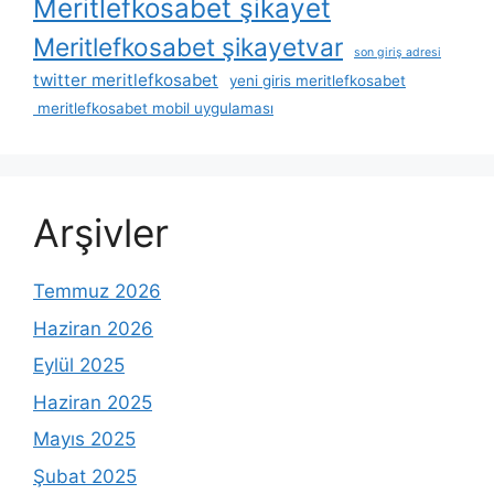
Meritlefkosabet şikayet
Meritlefkosabet şikayetvar
son giriş adresi
twitter meritlefkosabet
yeni giris meritlefkosabet
meritlefkosabet mobil uygulaması
Arşivler
Temmuz 2026
Haziran 2026
Eylül 2025
Haziran 2025
Mayıs 2025
Şubat 2025