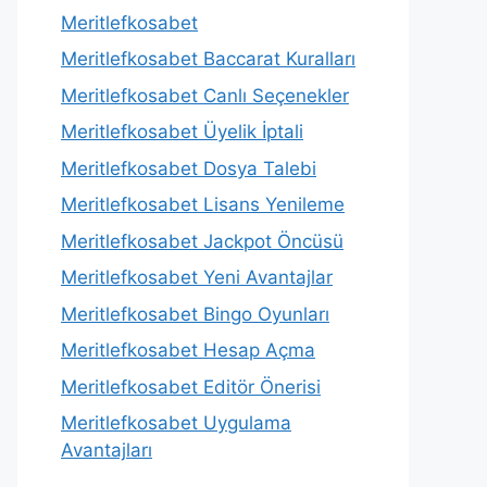
Meritlefkosabet
Meritlefkosabet Baccarat Kuralları
Meritlefkosabet Canlı Seçenekler
Meritlefkosabet Üyelik İptali
Meritlefkosabet Dosya Talebi
Meritlefkosabet Lisans Yenileme
Meritlefkosabet Jackpot Öncüsü
Meritlefkosabet Yeni Avantajlar
Meritlefkosabet Bingo Oyunları
Meritlefkosabet Hesap Açma
Meritlefkosabet Editör Önerisi
Meritlefkosabet Uygulama
Avantajları