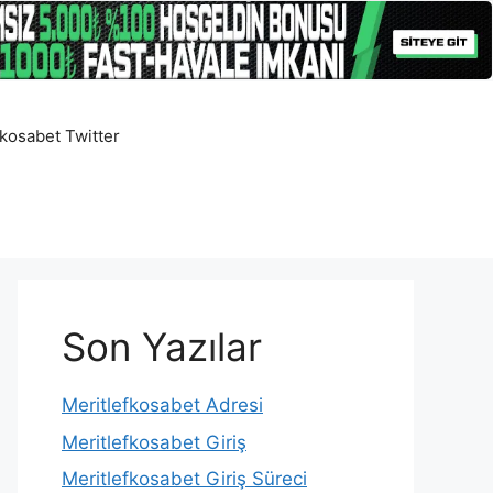
fkosabet Twitter
Son Yazılar
Meritlefkosabet Adresi
Meritlefkosabet Giriş
Meritlefkosabet Giriş Süreci