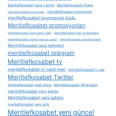
Meritlefkosabet para çekme
Meritlefkosabet Poker
meritlefkosabet promosyon
meritlefkosabet programları
meritlefkosabet promosyon kodu
Meritlefkosabet promosyonları
meritlefkosabet royal bahis ruleti
meritlefkosabet rulet ve blackjack
meritlefkosabet sitenin mevcut süreci
meritlefkosabet spesifik olarak
Meritlefkosabet spor bahisleri
meritlefkosabet telegram
Meritlefkosabet tv
meritlefkosabet tv canli maç
meritlefkosabet tv izle
Meritlefkosabet Twitter
meritlefkosabet web sitesi
Meritlefkosabet Whatsapp
meritlefkosabet yeni adres
Meritlefkosabet yeni adresi
meritlefkosabet yeni giris
Meritlefkosabet yeni güncel