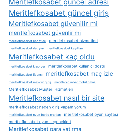
Meritlefkosabet güncel adresi
Meritlefkosabet güncel giriş
Meritlefkosabet güvenilir mi
meritlefkosabet güvenlir mi
meritlefkosabet hizmetleri
meritlefkosabet hedefleri
meritlefkosabet i̇letişim
meritlefkosabet kayıtları
Meritlefkosabet kaç oldu
meritlefkosabet kullanıcı dostu
meritlefkosabet krupiyer
meritlefkosabet maç izle
meritlefkosabet lisansı
meritlefkosabet mevcut giriş
meritlefkosabet mobil cihaz
Meritlefkosabet Müşteri Hizmetleri
Meritlefkosabet nasıl bir site
meritlefkosabet neden giriş yapamıyorum
meritlefkosabet oyun sayfası
meritlefkosabet oyun bahis oranları
meritlefkosabet oyun seçenekleri
Meritlefkosabet para yatırma