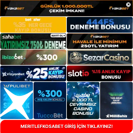
×
MERITLEFKOSABET GİRİŞ İÇİN TIKLAYINIZ!