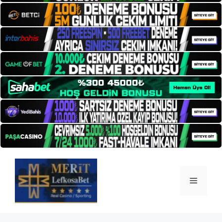
İçeriğe
atla
Menü