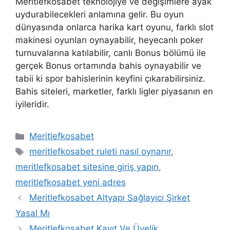
Meritlefkosabet teknolojiye ve değişimlere ayak
uydurabilecekleri anlamına gelir. Bu oyun
dünyasında onlarca harika kart oyunu, farklı slot
makinesi oyunları oynayabilir, heyecanlı poker
turnuvalarına katılabilir, canlı Bonus bölümü ile
gerçek Bonus ortamında bahis oynayabilir ve
tabii ki spor bahislerinin keyfini çıkarabilirsiniz.
Bahis siteleri, marketler, farklı ligler piyasanın en
iyileridir.
Kategoriler
Meritlefkosabet
Etiketler
meritlefkosabet ruleti nasıl oynanır
,
meritlefkosabet sitesine giriş yapın
,
meritlefkosabet yeni adres
Yazı
Meritlefkosabet Altyapı Sağlayıcı Şirket
dolaşımı
Yasal Mı
Meritlefkosabet Kayıt Ve Üyelik