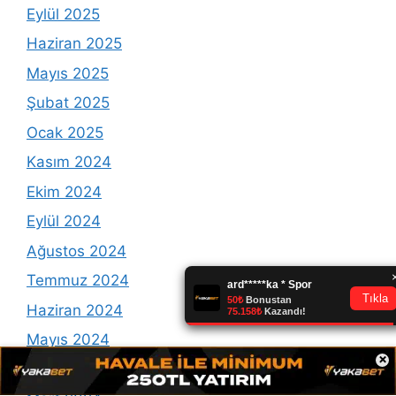
Eylül 2025
Haziran 2025
Mayıs 2025
Şubat 2025
Ocak 2025
Kasım 2024
Ekim 2024
Eylül 2024
Ağustos 2024
Temmuz 2024
Haziran 2024
Mayıs 2024
×
Nisan 2024