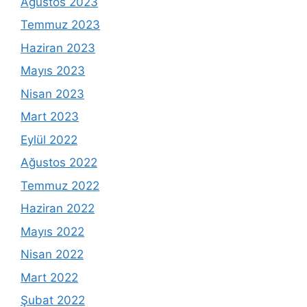
Ağustos 2023
Temmuz 2023
Haziran 2023
Mayıs 2023
Nisan 2023
Mart 2023
Eylül 2022
Ağustos 2022
Temmuz 2022
Haziran 2022
Mayıs 2022
Nisan 2022
Mart 2022
Şubat 2022