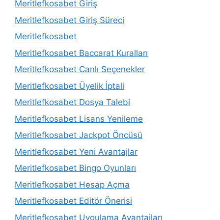
Meritlefkosabet Giriş
Meritlefkosabet Giriş Süreci
Meritlefkosabet
Meritlefkosabet Baccarat Kuralları
Meritlefkosabet Canlı Seçenekler
Meritlefkosabet Üyelik İptali
Meritlefkosabet Dosya Talebi
Meritlefkosabet Lisans Yenileme
Meritlefkosabet Jackpot Öncüsü
Meritlefkosabet Yeni Avantajlar
Meritlefkosabet Bingo Oyunları
Meritlefkosabet Hesap Açma
Meritlefkosabet Editör Önerisi
Meritlefkosabet Uygulama Avantajları