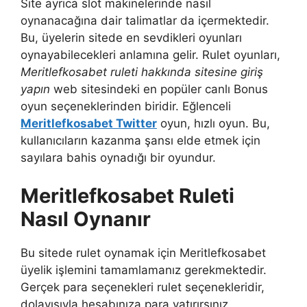
Site ayrıca slot makinelerinde nasıl
oynanacağına dair talimatlar da içermektedir.
Bu, üyelerin sitede en sevdikleri oyunları
oynayabilecekleri anlamına gelir. Rulet oyunları,
Meritlefkosabet ruleti hakkında sitesine giriş
yapın
web sitesindeki en popüler canlı Bonus
oyun seçeneklerinden biridir. Eğlenceli
Meritlefkosabet Twitter
oyun, hızlı oyun. Bu,
kullanıcıların kazanma şansı elde etmek için
sayılara bahis oynadığı bir oyundur.
Meritlefkosabet Ruleti
Nasıl Oynanır
Bu sitede rulet oynamak için Meritlefkosabet
üyelik işlemini tamamlamanız gerekmektedir.
Gerçek para seçenekleri rulet seçenekleridir,
dolayısıyla hesabınıza para yatırırsınız.