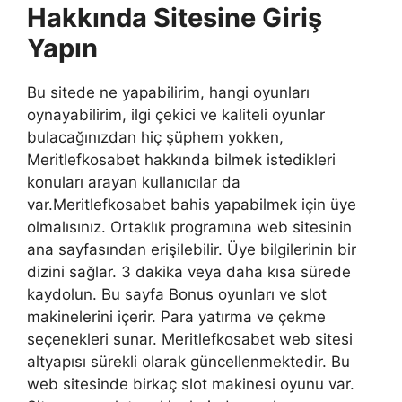
Hakkında Sitesine Giriş
Yapın
Bu sitede ne yapabilirim, hangi oyunları
oynayabilirim, ilgi çekici ve kaliteli oyunlar
bulacağınızdan hiç şüphem yokken,
Meritlefkosabet hakkında bilmek istedikleri
konuları arayan kullanıcılar da
var.Meritlefkosabet bahis yapabilmek için üye
olmalısınız. Ortaklık programına web sitesinin
ana sayfasından erişilebilir. Üye bilgilerinin bir
dizini sağlar. 3 dakika veya daha kısa sürede
kaydolun. Bu sayfa Bonus oyunları ve slot
makinelerini içerir. Para yatırma ve çekme
seçenekleri sunar. Meritlefkosabet web sitesi
altyapısı sürekli olarak güncellenmektedir. Bu
web sitesinde birkaç slot makinesi oyunu var.