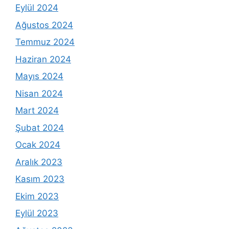
Eylül 2024
Ağustos 2024
Temmuz 2024
Haziran 2024
Mayıs 2024
Nisan 2024
Mart 2024
Şubat 2024
Ocak 2024
Aralık 2023
Kasım 2023
Ekim 2023
Eylül 2023