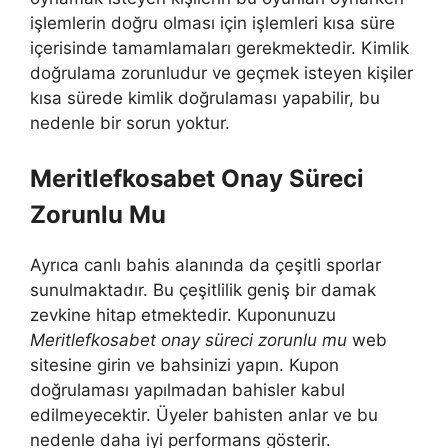
işlemlerin doğru olması için işlemleri kısa süre
içerisinde tamamlamaları gerekmektedir. Kimlik
doğrulama zorunludur ve geçmek isteyen kişiler
kısa sürede kimlik doğrulaması yapabilir, bu
nedenle bir sorun yoktur.
Meritlefkosabet Onay Süreci
Zorunlu Mu
Ayrıca canlı bahis alanında da çeşitli sporlar
sunulmaktadır. Bu çeşitlilik geniş bir damak
zevkine hitap etmektedir. Kuponunuzu
Meritlefkosabet onay süreci zorunlu mu
web
sitesine girin ve bahsinizi yapın. Kupon
doğrulaması yapılmadan bahisler kabul
edilmeyecektir. Üyeler bahisten anlar ve bu
nedenle daha iyi performans gösterir.