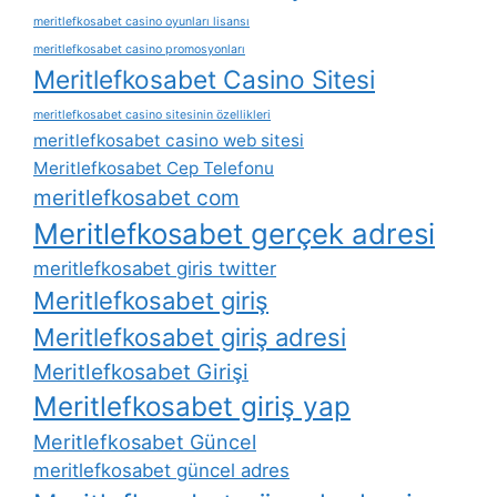
meritlefkosabet casino oyunları lisansı
meritlefkosabet casino promosyonları
Meritlefkosabet Casino Sitesi
meritlefkosabet casino sitesinin özellikleri
meritlefkosabet casino web sitesi
Meritlefkosabet Cep Telefonu
meritlefkosabet com
Meritlefkosabet gerçek adresi
meritlefkosabet giris twitter
Meritlefkosabet giriş
Meritlefkosabet giriş adresi
Meritlefkosabet Girişi
Meritlefkosabet giriş yap
Meritlefkosabet Güncel
meritlefkosabet güncel adres