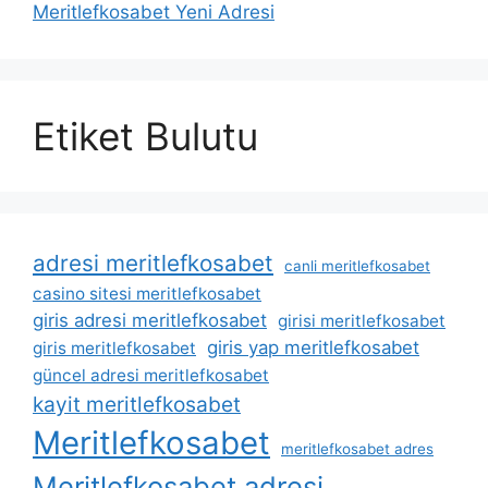
Meritlefkosabet Yeni Adresi
Etiket Bulutu
adresi meritlefkosabet
canli meritlefkosabet
casino sitesi meritlefkosabet
giris adresi meritlefkosabet
girisi meritlefkosabet
giris yap meritlefkosabet
giris meritlefkosabet
güncel adresi meritlefkosabet
kayit meritlefkosabet
Meritlefkosabet
meritlefkosabet adres
Meritlefkosabet adresi