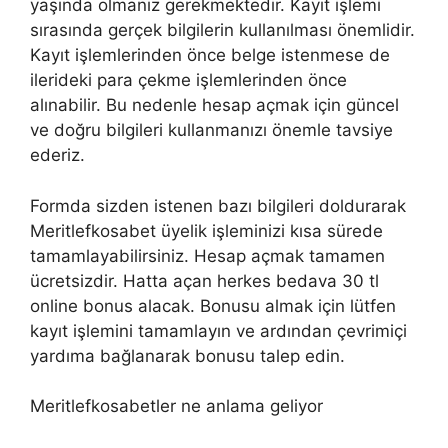
yaşında olmanız gerekmektedir. Kayıt işlemi
sırasında gerçek bilgilerin kullanılması önemlidir.
Kayıt işlemlerinden önce belge istenmese de
ilerideki para çekme işlemlerinden önce
alınabilir. Bu nedenle hesap açmak için güncel
ve doğru bilgileri kullanmanızı önemle tavsiye
ederiz.
Formda sizden istenen bazı bilgileri doldurarak
Meritlefkosabet üyelik işleminizi kısa sürede
tamamlayabilirsiniz. Hesap açmak tamamen
ücretsizdir. Hatta açan herkes bedava 30 tl
online bonus alacak. Bonusu almak için lütfen
kayıt işlemini tamamlayın ve ardından çevrimiçi
yardıma bağlanarak bonusu talep edin.
Meritlefkosabetler ne anlama geliyor