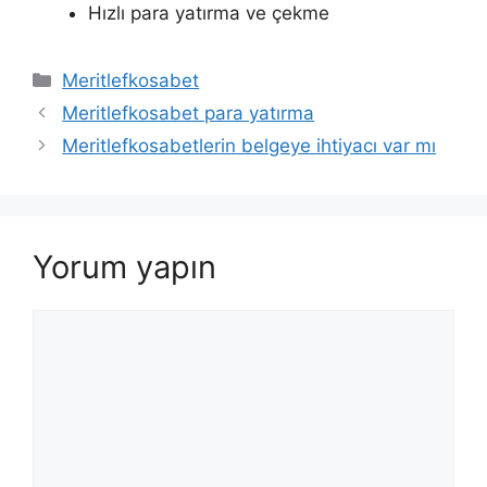
Hızlı para yatırma ve çekme
Kategoriler
Meritlefkosabet
Yazı
Meritlefkosabet para yatırma
dolaşımı
Meritlefkosabetlerin belgeye ihtiyacı var mı
Yorum yapın
Yorum