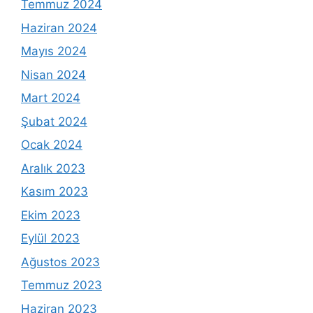
Temmuz 2024
Haziran 2024
Mayıs 2024
Nisan 2024
Mart 2024
Şubat 2024
Ocak 2024
Aralık 2023
Kasım 2023
Ekim 2023
Eylül 2023
Ağustos 2023
Temmuz 2023
Haziran 2023