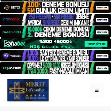
İçeriğe
atla
Menü