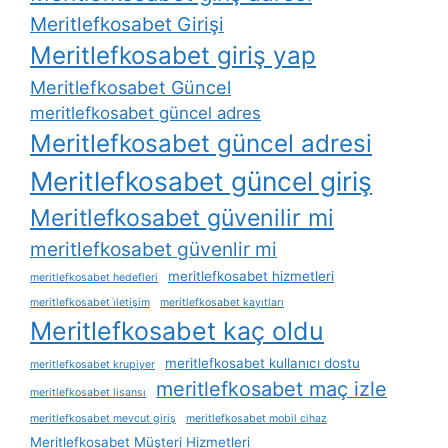
Meritlefkosabet Girişi
Meritlefkosabet giriş yap
Meritlefkosabet Güncel
meritlefkosabet güncel adres
Meritlefkosabet güncel adresi
Meritlefkosabet güncel giriş
Meritlefkosabet güvenilir mi
meritlefkosabet güvenlir mi
meritlefkosabet hizmetleri
meritlefkosabet hedefleri
meritlefkosabet i̇letişim
meritlefkosabet kayıtları
Meritlefkosabet kaç oldu
meritlefkosabet kullanıcı dostu
meritlefkosabet krupiyer
meritlefkosabet maç izle
meritlefkosabet lisansı
meritlefkosabet mevcut giriş
meritlefkosabet mobil cihaz
Meritlefkosabet Müşteri Hizmetleri