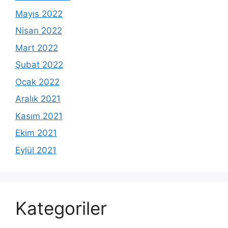
Mayıs 2022
Nisan 2022
Mart 2022
Şubat 2022
Ocak 2022
Aralık 2021
Kasım 2021
Ekim 2021
Eylül 2021
Kategoriler