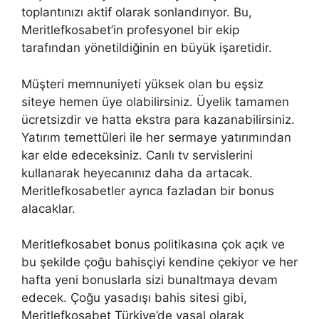
toplantınızı aktif olarak sonlandırıyor. Bu,
Meritlefkosabet’in profesyonel bir ekip
tarafından yönetildiğinin en büyük işaretidir.
Müşteri memnuniyeti yüksek olan bu eşsiz
siteye hemen üye olabilirsiniz. Üyelik tamamen
ücretsizdir ve hatta ekstra para kazanabilirsiniz.
Yatırım temettüleri ile her sermaye yatırımından
kar elde edeceksiniz. Canlı tv servislerini
kullanarak heyecanınız daha da artacak.
Meritlefkosabetler ayrıca fazladan bir bonus
alacaklar.
Meritlefkosabet bonus politikasına çok açık ve
bu şekilde çoğu bahisçiyi kendine çekiyor ve her
hafta yeni bonuslarla sizi bunaltmaya devam
edecek. Çoğu yasadışı bahis sitesi gibi,
Meritlefkosabet Türkiye’de yasal olarak