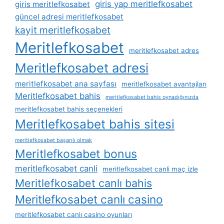
giris yap meritlefkosabet
giris meritlefkosabet
güncel adresi meritlefkosabet
kayit meritlefkosabet
Meritlefkosabet
meritlefkosabet adres
Meritlefkosabet adresi
meritlefkosabet ana sayfası
meritlefkosabet avantajları
Meritlefkosabet bahis
meritlefkosabet bahis oynadığınızda
meritlefkosabet bahis seçenekleri
Meritlefkosabet bahis sitesi
meritlefkosabet başarılı olmak
Meritlefkosabet bonus
meritlefkosabet canli
meritlefkosabet canli maç izle
Meritlefkosabet canlı bahis
Meritlefkosabet canlı casino
meritlefkosabet canlı casino oyunları