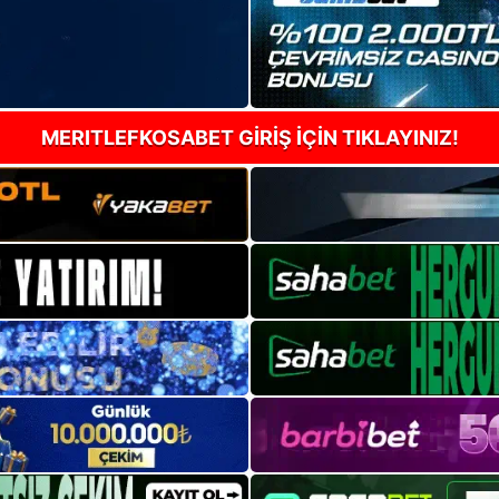
MERITLEFKOSABET GİRİŞ İÇİN TIKLAYINIZ!