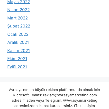
Mayıs 2022
Nisan 2022
Mart 2022
Şubat 2022
Ocak 2022
Aralık 2021
Kasım 2021
Ekim 2021
Eylül 2021
Avrasya'nın en büyük reklam platformunda olmak için
Microsoft Teams:
reklam@avrasyamarketing.com
adresimizden veya Telegram: @Avrasyamarketing
adresimizden irtibat kurabilirsiniz. (Tek iletişim