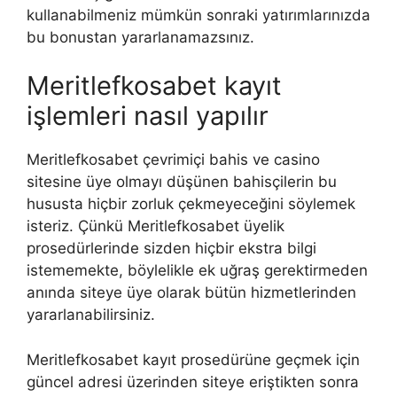
kullanabilmeniz mümkün sonraki yatırımlarınızda
bu bonustan yararlanamazsınız.
Meritlefkosabet kayıt
işlemleri nasıl yapılır
Meritlefkosabet çevrimiçi bahis ve casino
sitesine üye olmayı düşünen bahisçilerin bu
hususta hiçbir zorluk çekmeyeceğini söylemek
isteriz. Çünkü Meritlefkosabet üyelik
prosedürlerinde sizden hiçbir ekstra bilgi
istememekte, böylelikle ek uğraş gerektirmeden
anında siteye üye olarak bütün hizmetlerinden
yararlanabilirsiniz.
Meritlefkosabet kayıt prosedürüne geçmek için
güncel adresi üzerinden siteye eriştikten sonra