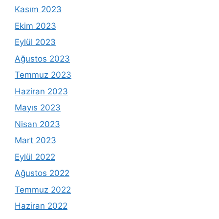
Kasım 2023
Ekim 2023
Eylül 2023
Ağustos 2023
Temmuz 2023
Haziran 2023
Mayıs 2023
Nisan 2023
Mart 2023
Eylül 2022
Ağustos 2022
Temmuz 2022
Haziran 2022