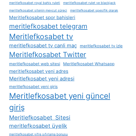
meritlefkosabet royal bahis ruleti
meritlefkosabet rulet ve blackjack
meritlefkosabet sitenin mevcut süreci
meritlefkosabet spesifik olarak
Meritlefkosabet spor bahisleri
meritlefkosabet telegram
Meritlefkosabet tv
meritlefkosabet tv canli maç
meritlefkosabet tv izle
Meritlefkosabet Twitter
meritlefkosabet web sitesi
Meritlefkosabet Whatsapp
meritlefkosabet yeni adres
Meritlefkosabet yeni adresi
meritlefkosabet yeni giris
Meritlefkosabet yeni güncel
giriş
Meritlefkosabet Sitesi
meritlefkosabet üyelik
meritlefkosabet şifre sıfırlama bonusu