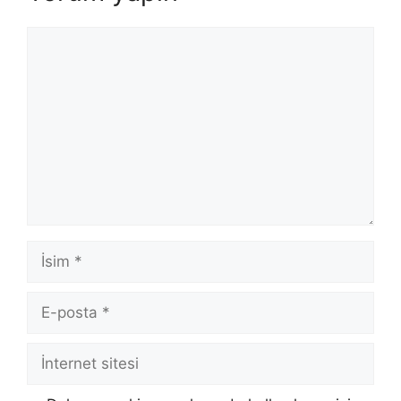
Yorum
İsim
E-
posta
İnternet
sitesi