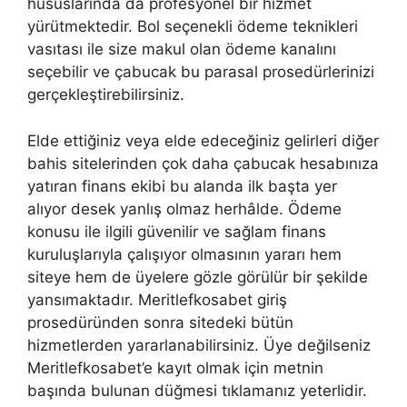
hususlarında da profesyonel bir hizmet
yürütmektedir. Bol seçenekli ödeme teknikleri
vasıtası ile size makul olan ödeme kanalını
seçebilir ve çabucak bu parasal prosedürlerinizi
gerçekleştirebilirsiniz.
Elde ettiğiniz veya elde edeceğiniz gelirleri diğer
bahis sitelerinden çok daha çabucak hesabınıza
yatıran finans ekibi bu alanda ilk başta yer
alıyor desek yanlış olmaz herhâlde. Ödeme
konusu ile ilgili güvenilir ve sağlam finans
kuruluşlarıyla çalışıyor olmasının yararı hem
siteye hem de üyelere gözle görülür bir şekilde
yansımaktadır. Meritlefkosabet giriş
prosedüründen sonra sitedeki bütün
hizmetlerden yararlanabilirsiniz. Üye değilseniz
Meritlefkosabet’e kayıt olmak için metnin
başında bulunan düğmesi tıklamanız yeterlidir.