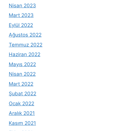
Nisan 2023
Mart 2023
Eylül 2022
Ağustos 2022
Temmuz 2022
Haziran 2022
Mayıs 2022
Nisan 2022
Mart 2022
Şubat 2022
Ocak 2022
Aralık 2021
Kasım 2021