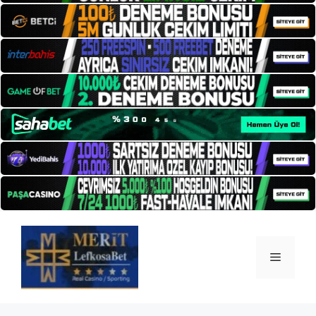
İçeriğe
atla
Menü