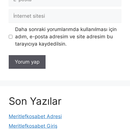
posta
İnternet
sitesi
Daha sonraki yorumlarımda kullanılması için
adım, e-posta adresim ve site adresim bu
tarayıcıya kaydedilsin.
Son Yazılar
Meritlefkosabet Adresi
Meritlefkosabet Giriş