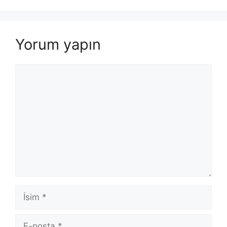
Yorum yapın
Yorum
İsim
E-