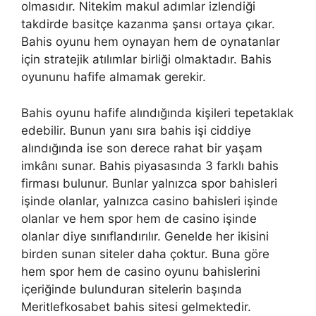
olmasıdır. Nitekim makul adımlar izlendiği
takdirde basitçe kazanma şansı ortaya çıkar.
Bahis oyunu hem oynayan hem de oynatanlar
için stratejik atılımlar birliği olmaktadır. Bahis
oyununu hafife almamak gerekir.
Bahis oyunu hafife alındığında kişileri tepetaklak
edebilir. Bunun yanı sıra bahis işi ciddiye
alındığında ise son derece rahat bir yaşam
imkânı sunar. Bahis piyasasında 3 farklı bahis
firması bulunur. Bunlar yalnızca spor bahisleri
işinde olanlar, yalnızca casino bahisleri işinde
olanlar ve hem spor hem de casino işinde
olanlar diye sınıflandırılır. Genelde her ikisini
birden sunan siteler daha çoktur. Buna göre
hem spor hem de casino oyunu bahislerini
içeriğinde bulunduran sitelerin başında
Meritlefkosabet bahis sitesi gelmektedir.