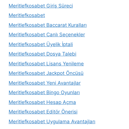
Meritlefkosabet Giriş Süreci
Meritlefkosabet
Meritlefkosabet Baccarat Kuralları
Meritlefkosabet Canlı Seçenekler
Meritlefkosabet Üyelik İptali
Meritlefkosabet Dosya Talebi
Meritlefkosabet Lisans Yenileme
Meritlefkosabet Jackpot Öncüsü
Meritlefkosabet Yeni Avantajlar
Meritlefkosabet Bingo Oyunları
Meritlefkosabet Hesap Açma
Meritlefkosabet Editör Önerisi
Meritlefkosabet Uygulama Avantajları