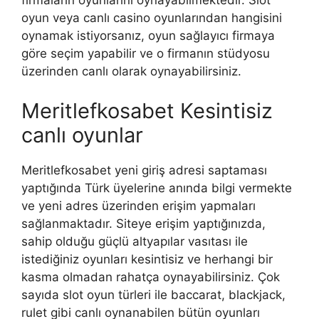
firmaların oyunlarını oynayabilmektedir. Slot
oyun veya canlı casino oyunlarından hangisini
oynamak istiyorsanız, oyun sağlayıcı firmaya
göre seçim yapabilir ve o firmanın stüdyosu
üzerinden canlı olarak oynayabilirsiniz.
Meritlefkosabet Kesintisiz
canlı oyunlar
Meritlefkosabet yeni giriş adresi saptaması
yaptığında Türk üyelerine anında bilgi vermekte
ve yeni adres üzerinden erişim yapmaları
sağlanmaktadır. Siteye erişim yaptığınızda,
sahip olduğu güçlü altyapılar vasıtası ile
istediğiniz oyunları kesintisiz ve herhangi bir
kasma olmadan rahatça oynayabilirsiniz. Çok
sayıda slot oyun türleri ile baccarat, blackjack,
rulet gibi canlı oynanabilen bütün oyunları