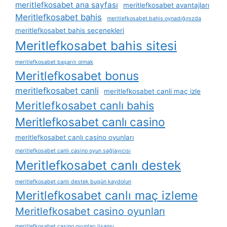
meritlefkosabet ana sayfası
meritlefkosabet avantajları
Meritlefkosabet bahis
meritlefkosabet bahis oynadığınızda
meritlefkosabet bahis seçenekleri
Meritlefkosabet bahis sitesi
meritlefkosabet başarılı olmak
Meritlefkosabet bonus
meritlefkosabet canli
meritlefkosabet canli maç izle
Meritlefkosabet canlı bahis
Meritlefkosabet canlı casino
meritlefkosabet canlı casino oyunları
meritlefkosabet canlı casino oyun sağlayıcısı
Meritlefkosabet canlı destek
meritlefkosabet canlı destek bugün kaydolun
Meritlefkosabet canlı maç izleme
Meritlefkosabet casino oyunları
meritlefkosabet casino oyunları lisansı