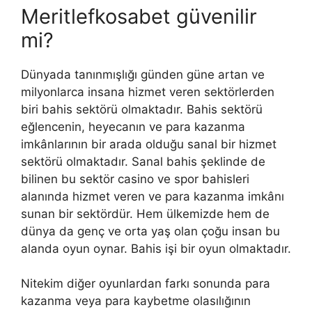
Meritlefkosabet güvenilir
mi?
Dünyada tanınmışlığı günden güne artan ve
milyonlarca insana hizmet veren sektörlerden
biri bahis sektörü olmaktadır. Bahis sektörü
eğlencenin, heyecanın ve para kazanma
imkânlarının bir arada olduğu sanal bir hizmet
sektörü olmaktadır. Sanal bahis şeklinde de
bilinen bu sektör casino ve spor bahisleri
alanında hizmet veren ve para kazanma imkânı
sunan bir sektördür. Hem ülkemizde hem de
dünya da genç ve orta yaş olan çoğu insan bu
alanda oyun oynar. Bahis işi bir oyun olmaktadır.
Nitekim diğer oyunlardan farkı sonunda para
kazanma veya para kaybetme olasılığının