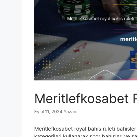
Meritlefkosabet R
Eylül 11, 2024
Yazarı:
Meritlefkosabet royal bahis ruleti bahisler b
kategorileri kullanarak spor bahisleri ve sa