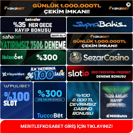
×
MERITLEFKOSABET GİRİŞ İÇİN TIKLAYINIZ!