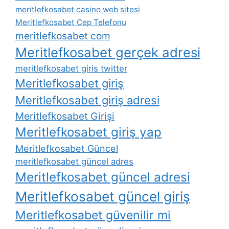
meritlefkosabet casino web sitesi
Meritlefkosabet Cep Telefonu
meritlefkosabet com
Meritlefkosabet gerçek adresi
meritlefkosabet giris twitter
Meritlefkosabet giriş
Meritlefkosabet giriş adresi
Meritlefkosabet Girişi
Meritlefkosabet giriş yap
Meritlefkosabet Güncel
meritlefkosabet güncel adres
Meritlefkosabet güncel adresi
Meritlefkosabet güncel giriş
Meritlefkosabet güvenilir mi