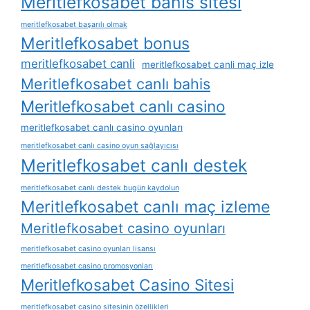
Meritlefkosabet bahis sitesi
meritlefkosabet başarılı olmak
Meritlefkosabet bonus
meritlefkosabet canli
meritlefkosabet canli maç izle
Meritlefkosabet canlı bahis
Meritlefkosabet canlı casino
meritlefkosabet canlı casino oyunları
meritlefkosabet canlı casino oyun sağlayıcısı
Meritlefkosabet canlı destek
meritlefkosabet canlı destek bugün kaydolun
Meritlefkosabet canlı maç izleme
Meritlefkosabet casino oyunları
meritlefkosabet casino oyunları lisansı
meritlefkosabet casino promosyonları
Meritlefkosabet Casino Sitesi
meritlefkosabet casino sitesinin özellikleri