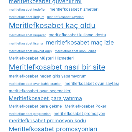
meritlefkosabet güvenlir mi
meritlefkosabet hizmetleri
meritlefkosabet hedefleri
meritlefkosabet i̇letişim
meritlefkosabet kayıtları
Meritlefkosabet kaç oldu
meritlefkosabet kullanıcı dostu
meritlefkosabet krupiyer
meritlefkosabet maç izle
meritlefkosabet lisansı
meritlefkosabet mevcut giriş
meritlefkosabet mobil cihaz
Meritlefkosabet Müşteri Hizmetleri
Meritlefkosabet nasıl bir site
meritlefkosabet neden giriş yapamıyorum
meritlefkosabet oyun sayfası
meritlefkosabet oyun bahis oranları
meritlefkosabet oyun seçenekleri
Meritlefkosabet para yatırma
Meritlefkosabet para çekme
Meritlefkosabet Poker
meritlefkosabet promosyon
meritlefkosabet programları
meritlefkosabet promosyon kodu
Meritlefkosabet promosyonları