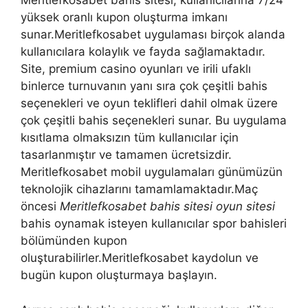
Meritlefkosabet bahis sitesi, kullanıcılarına 7/24
yüksek oranlı kupon oluşturma imkanı
sunar.Meritlefkosabet uygulaması birçok alanda
kullanıcılara kolaylık ve fayda sağlamaktadır.
Site, premium casino oyunları ve irili ufaklı
binlerce turnuvanın yanı sıra çok çeşitli bahis
seçenekleri ve oyun teklifleri dahil olmak üzere
çok çeşitli bahis seçenekleri sunar. Bu uygulama
kısıtlama olmaksızın tüm kullanıcılar için
tasarlanmıştır ve tamamen ücretsizdir.
Meritlefkosabet mobil uygulamaları günümüzün
teknolojik cihazlarını tamamlamaktadır.Maç
öncesi
Meritlefkosabet bahis sitesi oyun sitesi
bahis oynamak isteyen kullanıcılar spor bahisleri
bölümünden kupon
oluşturabilirler.Meritlefkosabet kaydolun ve
bugün kupon oluşturmaya başlayın.