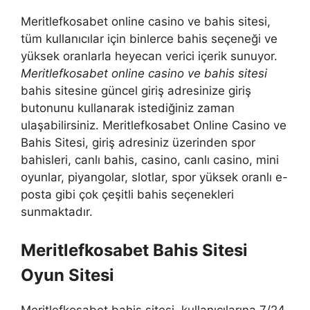
Meritlefkosabet online casino ve bahis sitesi,
tüm kullanıcılar için binlerce bahis seçeneği ve
yüksek oranlarla heyecan verici içerik sunuyor.
Meritlefkosabet online casino ve bahis sitesi
bahis sitesine güncel giriş adresinize giriş
butonunu kullanarak istediğiniz zaman
ulaşabilirsiniz. Meritlefkosabet Online Casino ve
Bahis Sitesi, giriş adresiniz üzerinden spor
bahisleri, canlı bahis, casino, canlı casino, mini
oyunlar, piyangolar, slotlar, spor yüksek oranlı e-
posta gibi çok çeşitli bahis seçenekleri
sunmaktadır.
Meritlefkosabet Bahis Sitesi
Oyun Sitesi