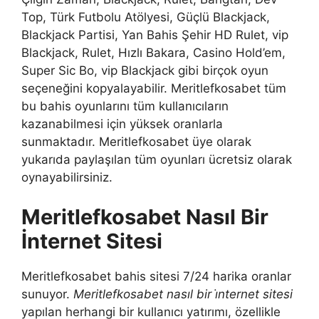
Top, Türk Futbolu Atölyesi, Güçlü Blackjack,
Blackjack Partisi, Yan Bahis Şehir HD Rulet, vip
Blackjack, Rulet, Hızlı Bakara, Casino Hold’em,
Super Sic Bo, vip Blackjack gibi birçok oyun
seçeneğini kopyalayabilir. Meritlefkosabet tüm
bu bahis oyunlarını tüm kullanıcıların
kazanabilmesi için yüksek oranlarla
sunmaktadır. Meritlefkosabet üye olarak
yukarıda paylaşılan tüm oyunları ücretsiz olarak
oynayabilirsiniz.
Meritlefkosabet Nasıl Bir
İnternet Sitesi
Meritlefkosabet bahis sitesi 7/24 harika oranlar
sunuyor.
Meritlefkosabet nasıl bir i̇nternet sitesi
yapılan herhangi bir kullanıcı yatırımı, özellikle