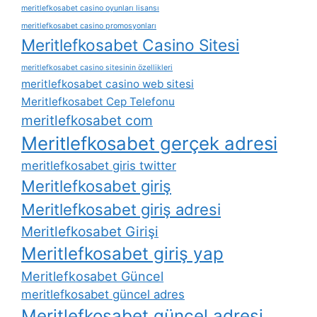
meritlefkosabet casino oyunları lisansı
meritlefkosabet casino promosyonları
Meritlefkosabet Casino Sitesi
meritlefkosabet casino sitesinin özellikleri
meritlefkosabet casino web sitesi
Meritlefkosabet Cep Telefonu
meritlefkosabet com
Meritlefkosabet gerçek adresi
meritlefkosabet giris twitter
Meritlefkosabet giriş
Meritlefkosabet giriş adresi
Meritlefkosabet Girişi
Meritlefkosabet giriş yap
Meritlefkosabet Güncel
meritlefkosabet güncel adres
Meritlefkosabet güncel adresi