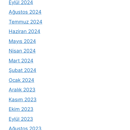
Eylül 2024
Ağustos 2024
Temmuz 2024
Haziran 2024
Mayıs 2024
Nisan 2024
Mart 2024
Şubat 2024
Ocak 2024
Aralık 2023
Kasım 2023
Ekim 2023
Eylül 2023
Ağustos 2023