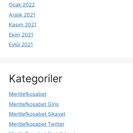
Ocak 2022
Aralık 2021
Kasım 2021
Ekim 2021
Eylül 2021
Kategoriler
Meritlefkosabet
Meritlefkosabet Giriş
Meritlefkosabet Şikayet
Meritlefkosabet Twitter