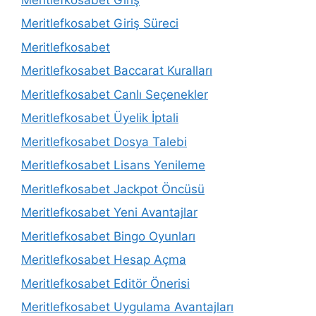
Meritlefkosabet Giriş Süreci
Meritlefkosabet
Meritlefkosabet Baccarat Kuralları
Meritlefkosabet Canlı Seçenekler
Meritlefkosabet Üyelik İptali
Meritlefkosabet Dosya Talebi
Meritlefkosabet Lisans Yenileme
Meritlefkosabet Jackpot Öncüsü
Meritlefkosabet Yeni Avantajlar
Meritlefkosabet Bingo Oyunları
Meritlefkosabet Hesap Açma
Meritlefkosabet Editör Önerisi
Meritlefkosabet Uygulama Avantajları