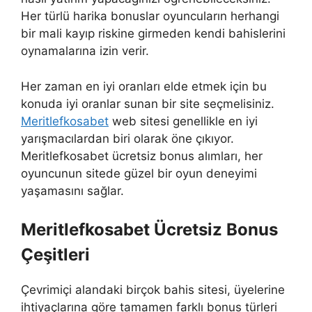
Her türlü harika bonuslar oyuncuların herhangi
bir mali kayıp riskine girmeden kendi bahislerini
oynamalarına izin verir.
Her zaman en iyi oranları elde etmek için bu
konuda iyi oranlar sunan bir site seçmelisiniz.
Meritlefkosabet
web sitesi genellikle en iyi
yarışmacılardan biri olarak öne çıkıyor.
Meritlefkosabet ücretsiz bonus alımları, her
oyuncunun sitede güzel bir oyun deneyimi
yaşamasını sağlar.
Meritlefkosabet Ücretsiz Bonus
Çeşitleri
Çevrimiçi alandaki birçok bahis sitesi, üyelerine
ihtiyaçlarına göre tamamen farklı bonus türleri