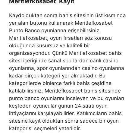
Meritlefkosabet Kayıt
Kaydolduktan sonra bahis sitesinin üst kısmında
yer alan butonu kullanarak Meritlefkosabet
Punto Banco oyunlarına erişebilirsiniz.
Meritlefkosabet, oyun fırsatları söz konusu
olduğunda kusursuz ve kaliteli bir
organizasyondur. Çünkü Meritlefkosabet bahis
sitesi içeriğinde sanal sporlardan canlı casino
oyunlarına, spor oyunlarından casino oyunlarına
kadar birçok kategori yer almaktadır. Bu
kategorilerde binlerce farklı bahis çeşidine
katılabilirsiniz. Meritlefkosabet bahis sitesinde
punto banco oyunlarını inceleyen ve bu oyunları
keşfeden oyuncular günün 24 saati oyun
ihtiyaçlarını karşılayabilirler. Katılımcıların bahis
sitesine kayıt olduktan sonra sadece bir oyun
kategorisi seçmeleri yeterlidir.