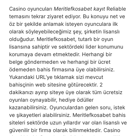
Casino oyuncuları
Meritlefkosabet kayıt
Reliable
temasını tekrar ziyaret ediyor. Bu konuyu net ve
öz bir şekilde anlamak isteyen oyunculara ilk
olarak söyleyebileceğimiz şey, şirketin lisanslı
olduğudur. Meritlefkosabet, tutarlı bir oyun
lisansına sahiptir ve sektördeki lider konumunu
korumaya devam etmektedir. Herhangi bir
belge göndermeden ve herhangi bir ücret
ödemeden bahis firmasına üye olabilirsiniz.
Yukarıdaki URL’ye tıklamak sizi mevcut
bahisçinin web sitesine götürecektir. 2
dakikanızı ayırıp siteye üye olarak tüm ücretsiz
oyunları oynayabilir, hediye ödüller
kazanabilirsiniz. Oyunculardan gelen soru, istek
ve şikayetleri alabilirsiniz. Meritlefkosabet bahis
siteleri sektörde uzun yıllardır var olan lisanslı ve
güvenilir bir firma olarak bilinmektedir. Casino