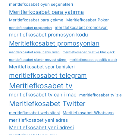
meritlefkosabet oyun seçenekleri
Meritlefkosabet para yatırma
Meritlefkosabet para çekme
Meritlefkosabet Poker
meritlefkosabet promosyon
meritlefkosabet programları
meritlefkosabet promosyon kodu
Meritlefkosabet promosyonları
meritlefkosabet royal bahis ruleti
meritlefkosabet rulet ve blackjack
meritlefkosabet sitenin mevcut süreci
meritlefkosabet spesifik olarak
Meritlefkosabet spor bahisleri
meritlefkosabet telegram
Meritlefkosabet tv
meritlefkosabet tv canli maç
meritlefkosabet tv izle
Meritlefkosabet Twitter
meritlefkosabet web sitesi
Meritlefkosabet Whatsapp
meritlefkosabet yeni adres
Meritlefkosabet yeni adresi