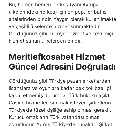
Bu, hemen hemen herkes (yani Avrupa
ülkelerindeki herkes) için en popüler bahis
sitelerinden biridir. Yaygın olarak kullanılmakta
ve çeşitli ülkelerde hizmet sunmaktadır.
Gördüğünüz gibi Türkiye, hizmet ve çevrimiçi
hizmet sunan ülkelerden biridir.
Meritlefkosabet Hizmet
Güncel Adresini Doğruladı
Gördüğünüz gibi Türkiye pazarı şirketlerden
lisanslara ve oyunlara kadar pek çok özelliği
kabul etmemiş durumda. Türk hukuku açıktır.
Casino hizmetleri sunmak isteyen şirketlerin
Türkiye’de tüzel kişiliğe sahip olması gerekir.
Kurucu ortakların Türk vatandaşı olması
zorunludur. Adres Türkiye’de olmalıdır. Şirket