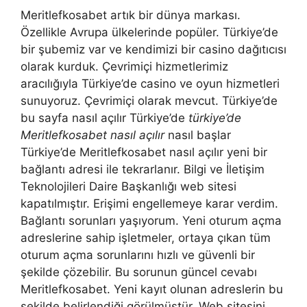
Meritlefkosabet artık bir dünya markası.
Özellikle Avrupa ülkelerinde popüler. Türkiye’de
bir şubemiz var ve kendimizi bir casino dağıtıcısı
olarak kurduk. Çevrimiçi hizmetlerimiz
aracılığıyla Türkiye’de casino ve oyun hizmetleri
sunuyoruz. Çevrimiçi olarak mevcut. Türkiye’de
bu sayfa nasıl açılır Türkiye’de
türkiye’de
Meritlefkosabet nasıl açılır
nasıl başlar
Türkiye’de Meritlefkosabet nasıl açılır yeni bir
bağlantı adresi ile tekrarlanır. Bilgi ve İletişim
Teknolojileri Daire Başkanlığı web sitesi
kapatılmıştır. Erişimi engellemeye karar verdim.
Bağlantı sorunları yaşıyorum. Yeni oturum açma
adreslerine sahip işletmeler, ortaya çıkan tüm
oturum açma sorunlarını hızlı ve güvenli bir
şekilde çözebilir. Bu sorunun güncel cevabı
Meritlefkosabet. Yeni kayıt olunan adreslerin bu
şekilde belirlendiği görülmüştür. Web sitesini