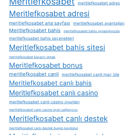
Meritlefkosabet
meritlefkosabet adres
Meritlefkosabet adresi
meritlefkosabet ana sayfası
meritlefkosabet avantajları
Meritlefkosabet bahis
meritlefkosabet bahis oynadığınızda
meritlefkosabet bahis seçenekleri
Meritlefkosabet bahis sitesi
meritlefkosabet başarılı olmak
Meritlefkosabet bonus
meritlefkosabet canli
meritlefkosabet canli maç izle
Meritlefkosabet canlı bahis
Meritlefkosabet canlı casino
meritlefkosabet canlı casino oyunları
meritlefkosabet canlı casino oyun sağlayıcısı
Meritlefkosabet canlı destek
meritlefkosabet canlı destek bugün kaydolun