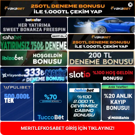
×
MERITLEFKOSABET GİRİŞ İÇİN TIKLAYINIZ!