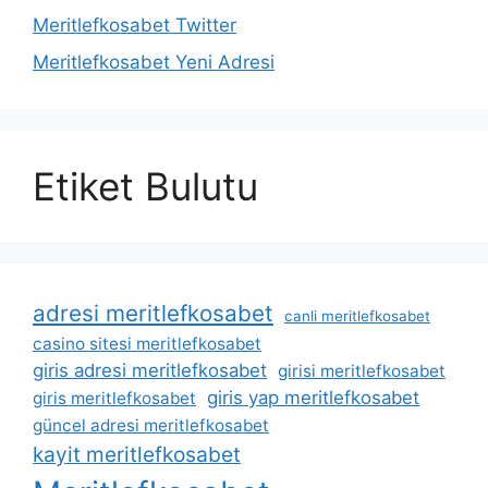
Meritlefkosabet Twitter
Meritlefkosabet Yeni Adresi
Etiket Bulutu
adresi meritlefkosabet
canli meritlefkosabet
casino sitesi meritlefkosabet
giris adresi meritlefkosabet
girisi meritlefkosabet
giris yap meritlefkosabet
giris meritlefkosabet
güncel adresi meritlefkosabet
kayit meritlefkosabet