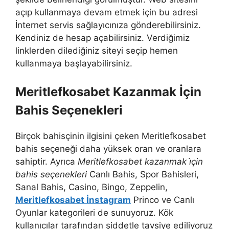
açıp kullanmaya devam etmek için bu adresi
İnternet servis sağlayıcınıza gönderebilirsiniz.
Kendiniz de hesap açabilirsiniz. Verdiğimiz
linklerden dilediğiniz siteyi seçip hemen
kullanmaya başlayabilirsiniz.
Meritlefkosabet Kazanmak İçin
Bahis Seçenekleri
Birçok bahisçinin ilgisini çeken Meritlefkosabet
bahis seçeneği daha yüksek oran ve oranlara
sahiptir. Ayrıca
Meritlefkosabet kazanmak i̇çin
bahis seçenekleri
Canlı Bahis, Spor Bahisleri,
Sanal Bahis, Casino, Bingo, Zeppelin,
Meritlefkosabet İnstagram
Princo ve Canlı
Oyunlar kategorileri de sunuyoruz. Kök
kullanıcılar tarafından şiddetle tavsiye ediliyoruz