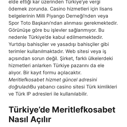
elde ettiği kar üzerinden Türkiye’ye vergi
ödemek zorunda. Casino hizmetleri için lisans
belgelerinin Milli Piyango Derneği’nden veya
Spor Toto Başkanı’ndan alınması gerekmektedir.
Görünüşe göre bu işlevler sağlanmıyor. Bu
nedenle Türkiye’de kabul edilmemektedir.
Yurtdışı bahisçiler ve yasadışı bahisçiler gibi
terimler kullanılmaktadır. Web sitesi veya iş
açısından sorun değil. Şirket, farklı ülkelerdeki
hizmetleri anlarken Türkiye pazarını da ele
alıyor. Bir kayıt formu açılacaktır.
Meritlefkosabet hizmet güncel adresini
doğruladı
Bu yabancı casino sitesi Türk kimlikleri
ve Türk IP adresleri ile kullanılabilir.
Türkiye’de Meritlefkosabet
Nasıl Açılır