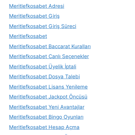
Meritlefkosabet Adresi
Meritlefkosabet Giriş
Meritlefkosabet Giriş Süreci
Meritlefkosabet
Meritlefkosabet Baccarat Kuralları
Meritlefkosabet Canlı Seçenekler
Meritlefkosabet Üyelik İptali
Meritlefkosabet Dosya Talebi
Meritlefkosabet Lisans Yenileme
Meritlefkosabet Jackpot Öncüsü
Meritlefkosabet Yeni Avantajlar
Meritlefkosabet Bingo Oyunları
Meritlefkosabet Hesap Açma