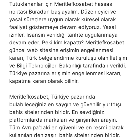
Tutuklananlar için Meritlefkosabet hassas
noktası Buradan başlayalım. Düzenleyici ve
yasal süreçlere uygun olarak küresel olarak
faaliyet göstermeye devam ediyoruz. Yasal
izinler, lisansın verildiği tarihte uygulanmaya
devam eder. Peki kim kapattı? Meritlefkosabet
güncel web sitesine erişimin engellenmesi
kararı, Türk belgelendirme kuruluşu olan İletişim
ve Bilgi Teknolojileri Bakanlığı tarafından verildi.
Türkiye pazarına erişimin engellenmesi kararı,
kapatma kararı olarak bilinir.
Meritlefkosabet, Türkiye pazarında
bulabileceğiniz en saygın ve güvenilir yurtdışı
bahis sitelerinden biridir. En sevdiğiniz
platformlarda markaları ve girişimleri arayın.
Tüm Avrupa’daki en güvenli ve en resmi olarak
kullanılan denizaşırı bahis sitelerinden biridir.