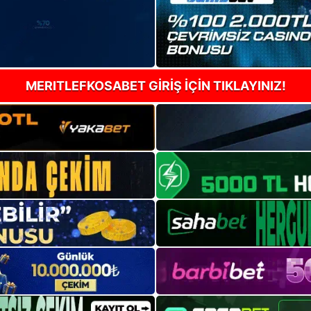
MERITLEFKOSABET GİRİŞ İÇİN TIKLAYINIZ!