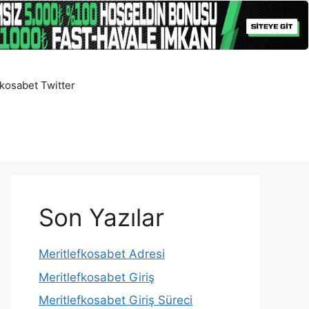
fkosabet Twitter
Son Yazılar
Meritlefkosabet Adresi
Meritlefkosabet Giriş
Meritlefkosabet Giriş Süreci