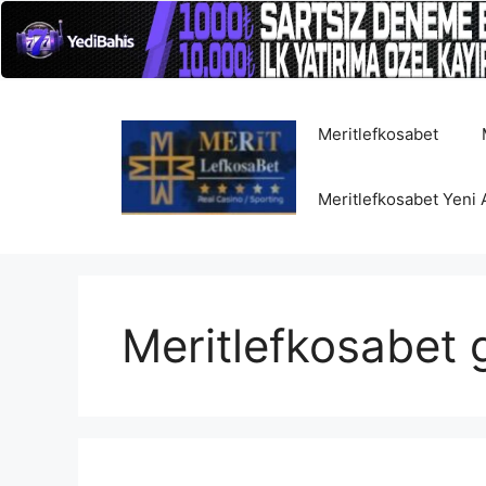
İçeriğe
atla
Meritlefkosabet
Meritlefkosabet Yeni 
Meritlefkosabet g